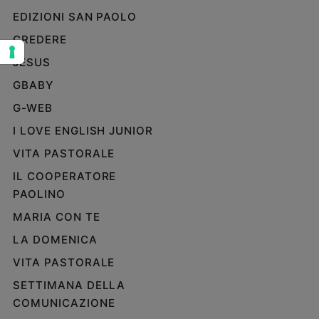
EDIZIONI SAN PAOLO
Sanremo
2026
CREDERE
Cinema,
JESUS
Tv
e
GBABY
streaming
G-WEB
Libri
I LOVE ENGLISH JUNIOR
Musica
VITA PASTORALE
Arte
IL COOPERATORE
Famiglia
PAOLINO
ed
educazione
MARIA CON TE
Genitori
LA DOMENICA
e
VITA PASTORALE
figli
Nonni
SETTIMANA DELLA
Coppia
COMUNICAZIONE
Scuola