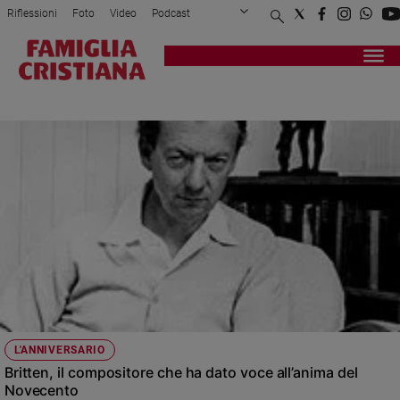
Riflessioni
Foto
Video
Podcast
Privacy Policy
Chi siamo
Contatti
Pubblicità
Attualità
Registrati
Redazione
Italia
BENJAMIN BRITTEN
Cronaca
Politica
Mondo
Economia
Legalità
e
giustizia
Sport
Interviste
Papa
L'ANNIVERSARIO
Papa
Britten, il compositore che ha dato voce all’anima del
Novecento