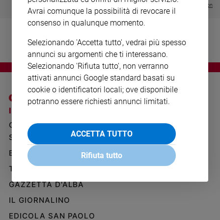
Visualizza tutte le collection
Ambiente
Avrai comunque la possibilità di revocare il
e
consenso in qualunque momento.
Creato
Volontariato
Selezionando 'Accetta tutto', vedrai più spesso
Diritti
annunci su argomenti che ti interessano.
Aziende
Selezionando 'Rifiuta tutto', non verranno
di
attivati annunci Google standard basati su
valore
cookie o identificatori locali; ove disponibile
Caso
potranno essere richiesti annunci limitati.
della
I SITI SAN PAOLO
NOTE LEGALI
settimana
GRUPPO EDITORIALE
PRIVACY POLICY
Migranti
ACCETTA TUTTO
SAN PAOLO
INFORMATIVA
Diversità
BENESSERE
WHISTLEBLOWING
Rifiuta tutto
e
SOCIAL
inclusione
TELENOVA
Costume
GAZZETTA D'ALBA
IL GIORNALINO
Cultura
e
EDICOLA SAN PAOLO
spettacoli