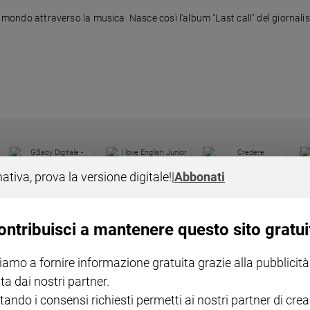
il mondo attraverso la musica. Nasce così l'album "Last call" del giornal
I LOVE ENGLISH JUNIOR
CREDERE
IL G
nativa, prova la versione digitale!
|
Abbonati
GBABY DIGITALE -
€ 69,00
€ 43,90
€ 98,80
€ 49,90
€ 11
35%
49%
ABBONAMENTO ANNUALE
€ 16,99
ontribuisci a mantenere questo sito gratui
iamo a fornire informazione gratuita grazie alla pubblicità
ta dai nostri partner.
tando i consensi richiesti permetti ai nostri partner di crea
COLLANA ARSENIO LUPIN
QUID+ ALLENIAMO