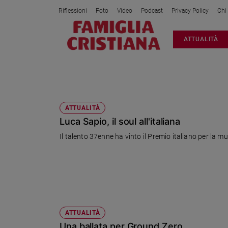
Riflessioni
Foto
Video
Podcast
Privacy Policy
Chi
Attualità
ATTUALITÀ
Italia
Cronaca
Politica
BLUES
Mondo
Economia
ATTUALITÀ
Luca Sapio, il soul all'italiana
Legalità
e
Il talento 37enne ha vinto il Premio italiano per la m
giustizia
Sport
Interviste
Papa
Papa
ATTUALITÀ
Una ballata per Ground Zero