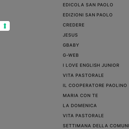
EDICOLA SAN PAOLO
Sanremo
2026
EDIZIONI SAN PAOLO
Cinema,
CREDERE
Tv
e
JESUS
streaming
GBABY
Libri
Musica
G-WEB
Arte
I LOVE ENGLISH JUNIOR
Famiglia
VITA PASTORALE
ed
educazione
IL COOPERATORE PAOLINO
Genitori
MARIA CON TE
e
LA DOMENICA
figli
Nonni
VITA PASTORALE
Coppia
SETTIMANA DELLA COMUN
Scuola