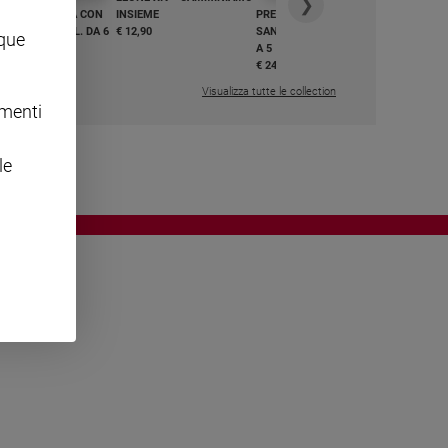
❯
GHIAMO MARIA CON
INSIEME
PREGHIAMO MARIA CON
I E BEATI - VOL. DA 6
€ 12,90
SANTI E BEATI - VOL. DA 1
nque
A 5
,50
€ 24,50
Visualizza tutte le collection
omenti
le
OWING