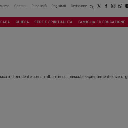
 siamo
Contatti
Pubblicità
Registrati
Redazione
PAPA
CHIESA
FEDE E SPIRITUALITÀ
FAMIGLIA ED EDUCAZIONE
usica indipendente con un album in cui mescola sapientemente diversi gene