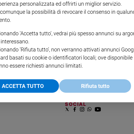
perienza personalizzata ed offrirti un miglior servizio.
VOL. 1 - 2
MAGNIFICA HUMANITAS -
L'INTELLIGENZA
PRE
€ 18,50
ENCICLICA PAPALE
€ 27,50
SANT
 comunque la possibilità di revocare il consenso in qualu
€ 2,90
A 10
nto.
€ 24
ionando 'Accetta tutto', vedrai più spesso annunci su arg
i interessano.
ionando 'Rifiuta tutto', non verranno attivati annunci Goog
ard basati su cookie o identificatori locali; ove disponibile
nno essere richiesti annunci limitati.
NOTE LEGALI
ACCETTA TUTTO
Rifiuta tutto
PAOLO
PRIVACY POLICY
INFORMATIVA WHISTLEBL
SOCIAL