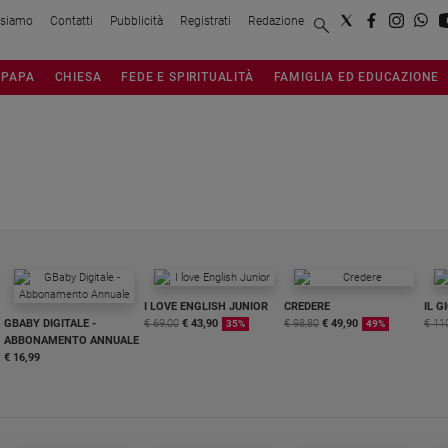
 siamo
Contatti
Pubblicità
Registrati
Redazione
PAPA
CHIESA
FEDE E SPIRITUALITÀ
FAMIGLIA ED EDUCAZIONE
I LOVE ENGLISH JUNIOR
CREDERE
IL G
GBABY DIGITALE -
€ 69,00
€ 43,90
€ 98,80
€ 49,90
€ 11
35%
49%
ABBONAMENTO ANNUALE
€ 16,99