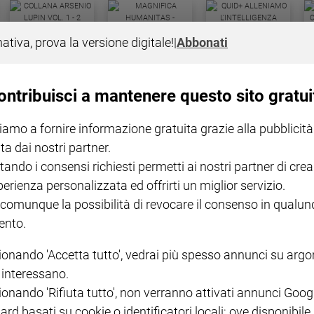
COLLANA ARSENIO LUPIN
QUID+ ALLENIAMO
nativa, prova la versione digitale!
|
Abbonati
VOL. 1 - 2
MAGNIFICA HUMANITAS -
L'INTELLIGENZA
PRE
€ 18,50
ENCICLICA PAPALE
€ 27,50
SANT
€ 2,90
A 10
€ 24
ontribuisci a mantenere questo sito gratui
iamo a fornire informazione gratuita grazie alla pubblicità
ta dai nostri partner.
tando i consensi richiesti permetti ai nostri partner di crea
perienza personalizzata ed offrirti un miglior servizio.
 comunque la possibilità di revocare il consenso in qualu
NOTE LEGALI
nto.
PAOLO
PRIVACY POLICY
ionando 'Accetta tutto', vedrai più spesso annunci su arg
INFORMATIVA WHISTLEBL
i interessano.
SOCIAL
ionando 'Rifiuta tutto', non verranno attivati annunci Goog
ard basati su cookie o identificatori locali; ove disponibile