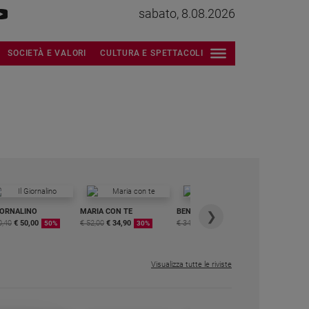
sabato, 8.08.2026
SOCIETÀ E VALORI
CULTURA E SPETTACOLI
IORNALINO
MARIA CON TE
BENESSERE
6 RIVISTE
❯
0,40
€ 50,00
€ 52,00
€ 34,90
€ 34,80
€ 29,90
DIGITALE
50%
30%
15%
MENSILE
€ 6,99
Visualizza tutte le riviste