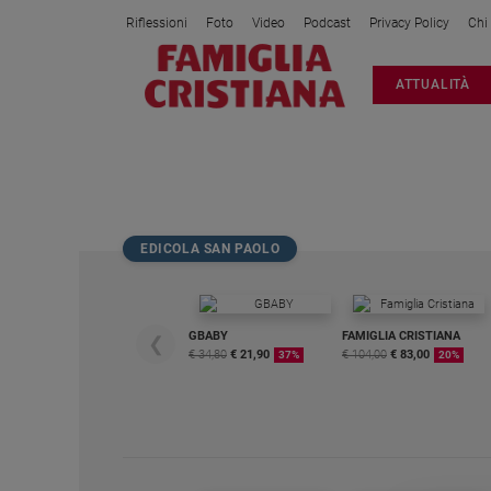
Riflessioni
Foto
Video
Podcast
Privacy Policy
Chi
Attualità
ATTUALITÀ
Italia
Cronaca
Politica
BRANCALEONE
Mondo
Economia
EDICOLA SAN PAOLO
Legalità
e
giustizia
Sport
GBABY
FAMIGLIA CRISTIANA
❮
€ 34,80
€ 21,90
€ 104,00
€ 83,00
37%
20%
Interviste
Papa
Papa