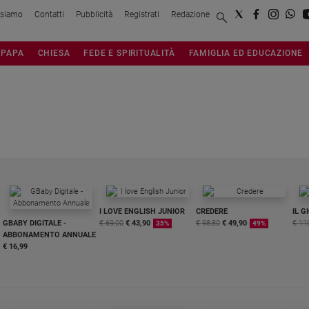
 siamo
Contatti
Pubblicità
Registrati
Redazione
PAPA
CHIESA
FEDE E SPIRITUALITÀ
FAMIGLIA ED EDUCAZIONE
I LOVE ENGLISH JUNIOR
CREDERE
IL G
GBABY DIGITALE -
€ 69,00
€ 43,90
€ 98,80
€ 49,90
€ 11
35%
49%
ABBONAMENTO ANNUALE
€ 16,99