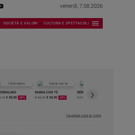
venerdì, 7.08.2026
SOCIETÀ E VALORI
CULTURA E SPETTACOLI
IORNALINO
MARIA CON TE
BENESSERE
6 RIVISTE
❯
0,40
€ 50,00
€ 52,00
€ 34,90
€ 34,80
€ 29,90
DIGITALE
50%
30%
15%
MENSILE
€ 6,99
Visualizza tutte le riviste