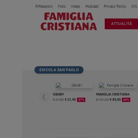
Riflessioni
Foto
Video
Podcast
Privacy Policy
Chi
Attualità
ATTUALITÀ
Italia
Cronaca
Politica
BRAVO
Mondo
Economia
EDICOLA SAN PAOLO
Legalità
e
giustizia
Sport
GBABY
FAMIGLIA CRISTIANA
❮
€ 34,80
€ 21,90
€ 104,00
€ 83,00
37%
20%
Interviste
Papa
Papa