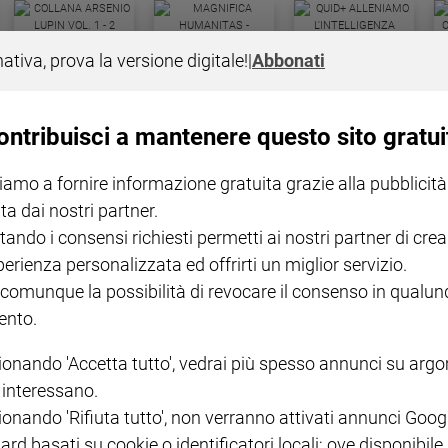
COLLANA ARSENIO LUPIN
QUID+ ALLENIAMO
nativa, prova la versione digitale!
|
Abbonati
VOL. 1 - 2
MAGNIFICA HUMANITAS -
L'INTELLIGENZA
PRE
€ 18,50
ENCICLICA PAPALE
€ 27,50
SANT
€ 2,90
A 10
€ 24
ontribuisci a mantenere questo sito gratui
iamo a fornire informazione gratuita grazie alla pubblicità
ta dai nostri partner.
tando i consensi richiesti permetti ai nostri partner di crea
perienza personalizzata ed offrirti un miglior servizio.
 comunque la possibilità di revocare il consenso in qualu
NOTE LEGALI
nto.
PAOLO
PRIVACY POLICY
ionando 'Accetta tutto', vedrai più spesso annunci su arg
INFORMATIVA WHISTLEBL
i interessano.
SOCIAL
ionando 'Rifiuta tutto', non verranno attivati annunci Goog
ard basati su cookie o identificatori locali; ove disponibile