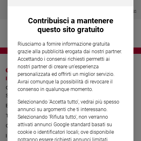
Chiesa
€ 64,50
Chiesa
Visualizza tutte le collection
Contribuisci a mantenere
Fede
questo sito gratuito
e
spiritualità
Riusciamo a fornire informazione gratuita
Santi
grazie alla pubblicità erogata dai nostri partner.
Devozione
Accettando i consensi richiesti permetti ai
e
nostri partner di creare un'esperienza
fede
personalizzata ed offrirti un miglior servizio.
Parola
I SITI SAN PAOLO
NOTE LEGALI
Avrai comunque la possibilità di revocare il
del
GRUPPO EDITORIALE
PRIVACY POLICY
consenso in qualunque momento.
giorno
SAN PAOLO
Santo
INFORMATIVA
Selezionando 'Accetta tutto', vedrai più spesso
del
BENESSERE
WHISTLEBLOWING
annunci su argomenti che ti interessano.
giorno
SOCIAL
TELENOVA
Selezionando 'Rifiuta tutto', non verranno
Società
attivati annunci Google standard basati su
GAZZETTA D'ALBA
e
cookie o identificatori locali; ove disponibile
valori
IL GIORNALINO
potranno essere richiesti annunci limitati.