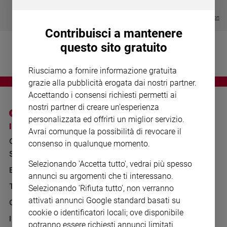
Chiesa
€ 64,50
Chiesa
Visualizza tutte le collection
Contribuisci a mantenere
Fede
questo sito gratuito
e
spiritualità
Riusciamo a fornire informazione gratuita
Santi
grazie alla pubblicità erogata dai nostri partner.
Devozione
Accettando i consensi richiesti permetti ai
e
nostri partner di creare un'esperienza
fede
personalizzata ed offrirti un miglior servizio.
Parola
I SITI SAN PAOLO
NOTE LEGALI
Avrai comunque la possibilità di revocare il
del
GRUPPO EDITORIALE
PRIVACY POLICY
consenso in qualunque momento.
giorno
SAN PAOLO
Santo
INFORMATIVA
Selezionando 'Accetta tutto', vedrai più spesso
del
BENESSERE
WHISTLEBLOWING
annunci su argomenti che ti interessano.
giorno
SOCIAL
TELENOVA
Selezionando 'Rifiuta tutto', non verranno
Società
attivati annunci Google standard basati su
GAZZETTA D'ALBA
e
cookie o identificatori locali; ove disponibile
valori
IL GIORNALINO
potranno essere richiesti annunci limitati.