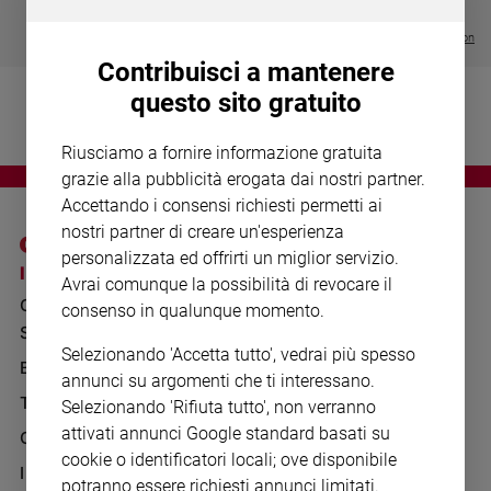
Chiesa
€ 64,50
Chiesa
Visualizza tutte le collection
Contribuisci a mantenere
Fede
questo sito gratuito
e
spiritualità
Riusciamo a fornire informazione gratuita
Santi
grazie alla pubblicità erogata dai nostri partner.
Devozione
Accettando i consensi richiesti permetti ai
e
nostri partner di creare un'esperienza
fede
personalizzata ed offrirti un miglior servizio.
Parola
I SITI SAN PAOLO
NOTE LEGALI
Avrai comunque la possibilità di revocare il
del
GRUPPO EDITORIALE
PRIVACY POLICY
consenso in qualunque momento.
giorno
SAN PAOLO
Santo
INFORMATIVA
Selezionando 'Accetta tutto', vedrai più spesso
del
BENESSERE
WHISTLEBLOWING
annunci su argomenti che ti interessano.
giorno
SOCIAL
TELENOVA
Selezionando 'Rifiuta tutto', non verranno
Società
attivati annunci Google standard basati su
GAZZETTA D'ALBA
e
cookie o identificatori locali; ove disponibile
valori
IL GIORNALINO
potranno essere richiesti annunci limitati.