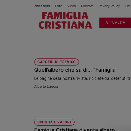
Riflessioni
Foto
Video
Podcast
Privacy Policy
Chi
Attualità
ATTUALITÀ
Italia
Cronaca
Politica
CARCERE TREVISO
Mondo
Economia
CARCERI DI TREVISO
Quell'albero che sa di... "Famiglia"
Legalità
e
Le pagine della nostra rivista, riciclate dai detenuti tr
giustizia
Alberto Laggia
Sport
Interviste
Papa
Papa
SOCIETÀ E VALORI
Famiglia Cristiana diventa albero