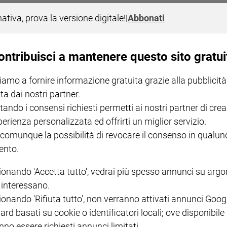
rmato vecchie copie di Famiglia Cristiana in alberi di Natale, donati all'
nativa, prova la versione digitale!
|
Abbonati
ontribuisci a mantenere questo sito gratui
iamo a fornire informazione gratuita grazie alla pubblicità
ta dai nostri partner.
tando i consensi richiesti permetti ai nostri partner di crea
perienza personalizzata ed offrirti un miglior servizio.
NOTE LEGALI
 comunque la possibilità di revocare il consenso in qualu
nto.
PAOLO
PRIVACY POLICY
INFORMATIVA WHISTLEBL
ionando 'Accetta tutto', vedrai più spesso annunci su arg
SOCIAL
i interessano.
ionando 'Rifiuta tutto', non verranno attivati annunci Goog
ard basati su cookie o identificatori locali; ove disponibile
nno essere richiesti annunci limitati.