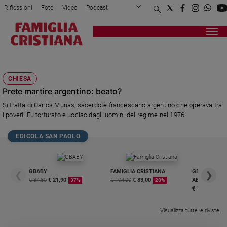
Riflessioni
Foto
Video
Podcast
Privacy Policy
Chi siamo
Contatti
Pubblicità
Attualità
Registrati
Redazione
Italia
CARLOS MURIAS
Cronaca
CHIESA
Politica
Prete martire argentino: beato?
Mondo
Si tratta di Carlos Murias, sacerdote francescano argentino che operava tra
Economia
i poveri. Fu torturato e ucciso dagli uomini del regime nel 1976.
Legalità
e
EDICOLA SAN PAOLO
giustizia
Sport
Interviste
GBABY
FAMIGLIA CRISTIANA
GBABY DIGITA
❮
❯
€ 34,80
€ 21,90
€ 104,00
€ 83,00
ABBONAMEN
37%
20%
Papa
€ 16,99
Papa
Visualizza tutte le riviste