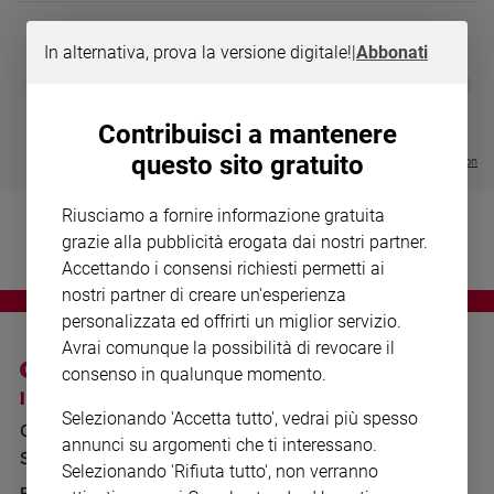
Chiesa
Chiesa
In alternativa, prova la versione digitale!
|
Abbonati
DIARIO G 2026-27
COLLANA ARS
❮
❯
Fede
LE GRANDI BASILICHE ITALIANE
€ 8,90
1 - 2
- € 8,90
e
- VOL DA 1 AL 5
€ 18,50
spiritualità
Contribuisci a mantenere
€ 64,50
questo sito gratuito
Santi
Visualizza tutte le collection
Devozione
e
Riusciamo a fornire informazione gratuita
fede
grazie alla pubblicità erogata dai nostri partner.
Parola
Accettando i consensi richiesti permetti ai
del
nostri partner di creare un'esperienza
giorno
personalizzata ed offrirti un miglior servizio.
Santo
Avrai comunque la possibilità di revocare il
del
consenso in qualunque momento.
giorno
I SITI SAN PAOLO
NOTE LEGALI
Selezionando 'Accetta tutto', vedrai più spesso
GRUPPO EDITORIALE
PRIVACY POLICY
Società
annunci su argomenti che ti interessano.
e
SAN PAOLO
INFORMATIVA
Selezionando 'Rifiuta tutto', non verranno
valori
BENESSERE
WHISTLEBLOWING