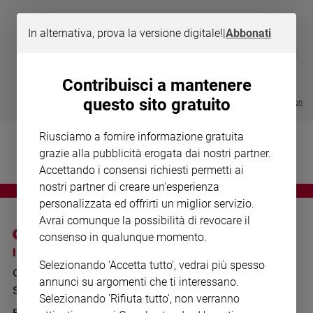
Chiesa
Chiesa
In alternativa, prova la versione digitale!
|
Abbonati
DIARIO G 2026-27
COLLANA ARS
❮
❯
Fede
LE GRANDI BASILICHE ITALIANE
€ 8,90
1 - 2
- € 8,90
e
- VOL DA 1 AL 5
€ 18,50
spiritualità
Contribuisci a mantenere
€ 64,50
questo sito gratuito
Santi
Visualizza tutte le collection
Devozione
e
Riusciamo a fornire informazione gratuita
fede
grazie alla pubblicità erogata dai nostri partner.
Parola
Accettando i consensi richiesti permetti ai
del
nostri partner di creare un'esperienza
giorno
personalizzata ed offrirti un miglior servizio.
Santo
Avrai comunque la possibilità di revocare il
del
consenso in qualunque momento.
giorno
I SITI SAN PAOLO
NOTE LEGALI
Selezionando 'Accetta tutto', vedrai più spesso
GRUPPO EDITORIALE
PRIVACY POLICY
Società
annunci su argomenti che ti interessano.
e
SAN PAOLO
INFORMATIVA
Selezionando 'Rifiuta tutto', non verranno
valori
BENESSERE
WHISTLEBLOWING