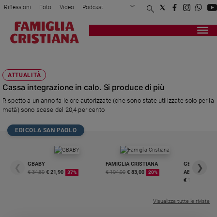
Riflessioni
Foto
Video
Podcast
Privacy Policy
Chi siamo
Contatti
Pubblicità
Attualità
Registrati
Redazione
Italia
CASSA
Cronaca
ATTUALITÀ
Politica
Cassa integrazione in calo. Si produce di più
Mondo
Rispetto a un anno fa le ore autorizzate (che sono state utilizzate solo per la
Economia
metà) sono scese del 20,4 per cento
Legalità
e
EDICOLA SAN PAOLO
giustizia
Sport
Interviste
GBABY
FAMIGLIA CRISTIANA
GBABY DIGITA
❮
❯
€ 34,80
€ 21,90
€ 104,00
€ 83,00
ABBONAMEN
37%
20%
Papa
€ 16,99
Papa
Visualizza tutte le riviste