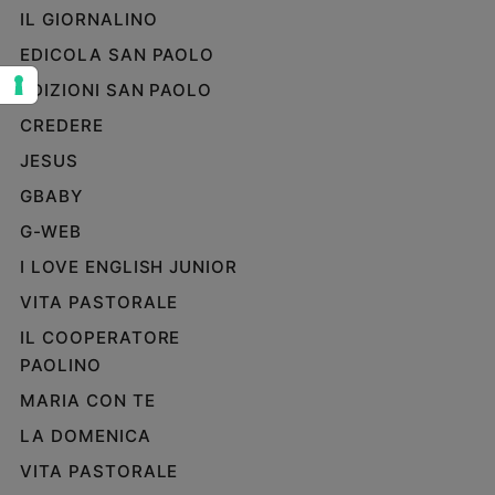
IL GIORNALINO
Sanremo
2026
EDICOLA SAN PAOLO
Cinema,
EDIZIONI SAN PAOLO
Tv
CREDERE
e
streaming
JESUS
Libri
GBABY
Musica
G-WEB
Arte
I LOVE ENGLISH JUNIOR
Famiglia
VITA PASTORALE
ed
educazione
IL COOPERATORE
Genitori
PAOLINO
e
MARIA CON TE
figli
LA DOMENICA
Nonni
Coppia
VITA PASTORALE
Scuola