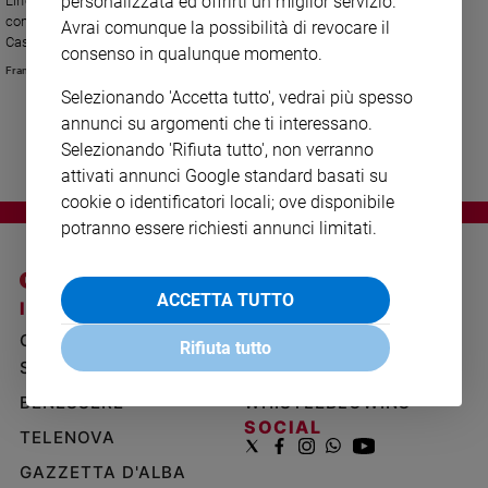
personalizzata ed offrirti un miglior servizio.
L'incontro nel pomeriggio di venerdì 26 febbraio. Bergoglio è andato nella
Ambiente
comunità di recupero "San Carlo" del Ceis di don Mario Picchi, vicino a
Avrai comunque la possibilità di revocare il
e
Castel Gandolfo. Il gesto rientra nel quadro "dei segni giubilari" di
consenso in qualunque momento.
Creato
testimonianza delle opere di misericordia.
Francesco Grana
Volontariato
Selezionando 'Accetta tutto', vedrai più spesso
Diritti
annunci su argomenti che ti interessano.
Aziende
Selezionando 'Rifiuta tutto', non verranno
di
attivati annunci Google standard basati su
valore
cookie o identificatori locali; ove disponibile
Caso
potranno essere richiesti annunci limitati.
della
settimana
Migranti
ACCETTA TUTTO
I SITI SAN PAOLO
NOTE LEGALI
Diversità
GRUPPO EDITORIALE
PRIVACY POLICY
e
Rifiuta tutto
SAN PAOLO
inclusione
INFORMATIVA
Costume
BENESSERE
WHISTLEBLOWING
SOCIAL
TELENOVA
Cultura
e
GAZZETTA D'ALBA
spettacoli