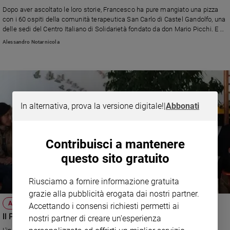
Chiesa
Dopo aver ascoltato le loro storie, Francesco ha pure mangiato una pizza
Chiesa
con i 60 ospiti della comunità terapeutica San Carlo di Castel Gandolfo, una
delle sedi del Centro Italiano di Solidarietà fondato da don Mario Picchi. E ha
promesso che presto ritornerà.
Fede
Alessandro Notarnicola
e
spiritualità
Santi
Devozione
e
In alternativa, prova la versione digitale!
|
Abbonati
fede
Parola
del
Contribuisci a mantenere
giorno
questo sito gratuito
Santo
del
giorno
Riusciamo a fornire informazione gratuita
grazie alla pubblicità erogata dai nostri partner.
Società
ATTUALITÀ
Accettando i consensi richiesti permetti ai
e
Il Papa visita a sorpresa i tossicodipendenti
nostri partner di creare un'esperienza
valori