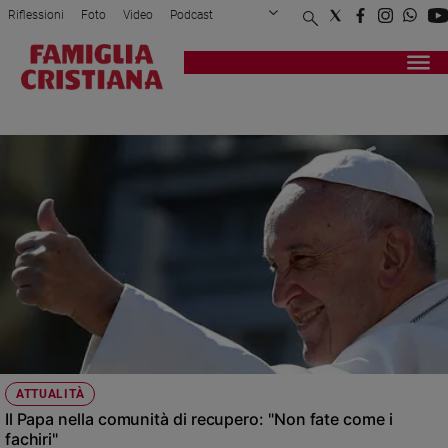
Riflessioni
Foto
Video
Podcast
Privacy Policy
Chi siamo
Contatti
Pubblicità
Attualità
Registrati
Redazione
Italia
CEIS
Cronaca
Politica
Mondo
Economia
Legalità
e
giustizia
Sport
Interviste
Papa
ATTUALITÀ
Papa
Il Papa nella comunità di recupero: "Non fate come i
fachiri"