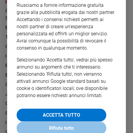
Chiesa
I SITI SAN PAOLO
NOTE LEGALI
Riusciamo a fornire informazione gratuita
GRUPPO EDITORIALE
PRIVACY POLICY
Chiesa
grazie alla pubblicità erogata dai nostri partner.
SAN PAOLO
Accettando i consensi richiesti permetti ai
INFORMATIVA
Fede
nostri partner di creare un'esperienza
BENESSERE
WHISTLEBLOWING
e
spiritualità
personalizzata ed offrirti un miglior servizio.
SOCIAL
TELENOVA
Avrai comunque la possibilità di revocare il
Santi
GAZZETTA D'ALBA
consenso in qualunque momento.
Devozione
IL GIORNALINO
e
Selezionando 'Accetta tutto', vedrai più spesso
fede
EDICOLA SAN PAOLO
annunci su argomenti che ti interessano.
Parola
Selezionando 'Rifiuta tutto', non verranno
EDIZIONI SAN PAOLO
del
attivati annunci Google standard basati su
giorno
CREDERE
cookie o identificatori locali; ove disponibile
Santo
JESUS
potranno essere richiesti annunci limitati.
del
GBABY
giorno
G-WEB
ACCETTA TUTTO
Società
e
I LOVE ENGLISH JUNIOR
valori
Rifiuta tutto
VITA PASTORALE