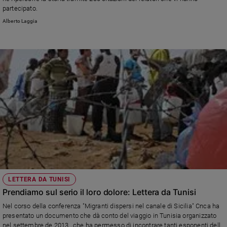
Ambiente
partecipato.
e
Alberto Laggia
Creato
Volontariato
Diritti
Aziende
di
valore
Caso
della
settimana
Migranti
Diversità
e
inclusione
LETTERA DA TUNISI
Costume
Prendiamo sul serio il loro dolore: Lettera da Tunisi
Cultura
Nel corso della conferenza "Migranti dispersi nel canale di Sicilia" Cnca ha
e
presentato un documento che dà conto del viaggio in Tunisia organizzato
spettacoli
nel settembre de 2013 , che ha permesso di incontrare tanti esponenti della