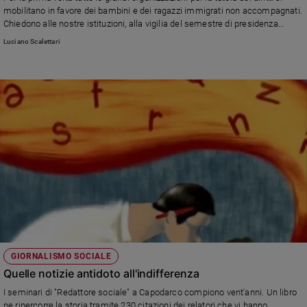
Chiesa
mobilitano in favore dei bambini e dei ragazzi immigrati non accompagnati.
Chiesa
Chiedono alle nostre istituzioni, alla vigilia del semestre di presidenza
italiana all'Unione Europea, un atto di responsabilità, che metta fine
Luciano Scalettari
all'«assenza cronica nel nostro Paese di un sistema strutturato e
Fede
organico».
e
spiritualità
Santi
Devozione
e
fede
Parola
del
giorno
Santo
del
giorno
GIORNALISMO SOCIALE
Società
Quelle notizie antidoto all'indifferenza
e
I seminari di "Redattore sociale" a Capodarco compiono vent'anni. Un libro
valori
ne ripercorre la storia tramite 230 citazioni dei relatori che vi hanno