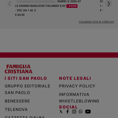
DIARIO G 2026-27
COLLANA ARS
❮
❯
LE GRANDI BASILICHE ITALIANE
€ 8,90
1 - 2
- € 8,90
- VOL DA 1 AL 5
€ 18,50
€ 64,50
Visualizza tutte le collection
I SITI SAN PAOLO
NOTE LEGALI
GRUPPO EDITORIALE
PRIVACY POLICY
SAN PAOLO
INFORMATIVA
BENESSERE
WHISTLEBLOWING
SOCIAL
TELENOVA
GAZZETTA D'ALBA