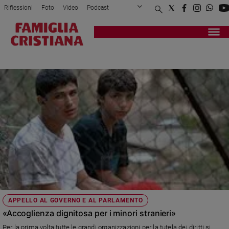
Riflessioni
Foto
Video
Podcast
Privacy Policy
Chi siamo
Contatti
Pubblicità
Attualità
Registrati
Redazione
Italia
CNCA
Cronaca
Politica
Mondo
Economia
Legalità
e
giustizia
Sport
Interviste
Papa
APPELLO AL GOVERNO E AL PARLAMENTO
Papa
«Accoglienza dignitosa per i minori stranieri»
Per la prima volta tutte le grandi organizzazioni per la tutela dei diritti si