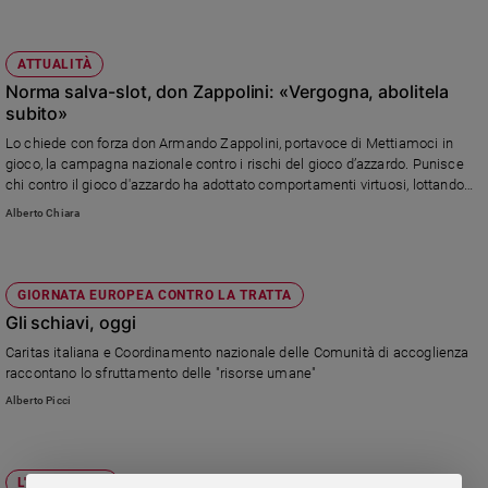
e
giovani
ATTUALITÀ
Adolescenza
Norma salva-slot, don Zappolini: «Vergogna, abolitela
Bioetica
subito»
Lo chiede con forza don Armando Zappolini, portavoce di Mettiamoci in
gioco, la campagna nazionale contro i rischi del gioco d’azzardo. Punisce
Vai
chi contro il gioco d'azzardo ha adottato comportamenti virtuosi, lottando
contro quelle che spesso si rivelano essere nuove forme di dipendenza.
Alberto Chiara
Riflessioni
GIORNATA EUROPEA CONTRO LA TRATTA
Foto
Gli schiavi, oggi
Caritas italiana e Coordinamento nazionale delle Comunità di accoglienza
Video
raccontano lo sfruttamento delle "risorse umane"
Alberto Picci
Podcast
Privacy
L'INTERVISTA