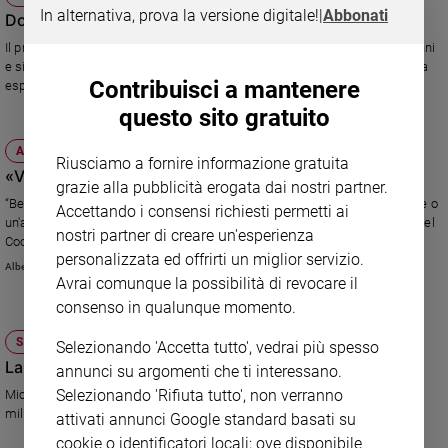
In alternativa, prova la versione digitale!
|
Abbonati
Don Albanesi: io, uomo privilegiato
Policy
Il prete "di strada", presidente della comunità di Capodarco compie 70 anni
e si racconta in una autobiografia poco "politically correct" . Dalla sofferta
Chi
Contribuisci a mantenere
esperienza nel seminario, al complicato incontro con Dio. Fino alle
esperienze accanto ai diseredati. Don Vinicio non fa sconti a se stesso né
siamo
questo sito gratuito
agli altri.
ATTUALITÀ
Contatti
Riusciamo a fornire informazione gratuita
«Venga da noi a scontare la pena»
grazie alla pubblicità erogata dai nostri partner.
“Berlusconi venga a scontare la sua condanna in una cooperativa sociale o
Pubblicità
Accettando i consensi richiesti permetti ai
un'associazione del Cnca”, dichiara Don Armando Zappolini, presidente del
nostri partner di creare un'esperienza
Coordinamento nazionale comunità di accoglienza.
Registrati
personalizzata ed offrirti un miglior servizio.
Alberto Chiara
Avrai comunque la possibilità di revocare il
consenso in qualunque momento.
Redazione
SOCIETÀ E VALORI
Selezionando 'Accetta tutto', vedrai più spesso
Social
La tecnologia che aiuta chi aiuta
annunci su argomenti che ti interessano.
Selezionando 'Rifiuta tutto', non verranno
Microsoft regala software per 3 milioni in dollari al non profit italiano: 1,4
milioni aspettano richiedenti entro l'anno.
attivati annunci Google standard basati su
cookie o identificatori locali; ove disponibile