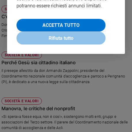
potranno essere richiesti annunci limitati.
SOCIETÀ E VALORI
C'era una volta il welfare
ACCETTA TUTTO
Don Albanesi, don Ciotti, don Mazzi e don Zappolini affidano a Famiglia
Cristiana un appello per fermare i tagli che mortificano lo stato sociale.
Firmalo anche tu.
Rifiuta tutto
SOCIETÀ E VALORI
Perché Gesù sia cittadino italiano
Il presepe allestito da don Armando Zappolini, presidente del
Coordinamento nazionale comunità d'accoglienza e parroco a Perignano
(Pi), è dedicato a una nuova legge sulla cittadinanza.
SOCIETÀ E VALORI
Manovra, le critiche del nonprofit
«Si sperava fosse equa, non è così», sostengono molti enti, gruppi e
associazioni del Terzo settore. Il parere del Coordinamento nazionale delle
comunità di accoglienza e delle Acli.