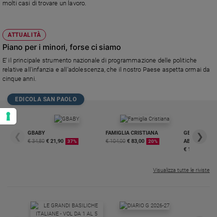
molti casi di trovare un lavoro.
ATTUALITÀ
Piano per i minori, forse ci siamo
E' il principale strumento nazionale di programmazione delle politiche
relative all'infanzia e all'adolescenza, che il nostro Paese aspetta ormai da
cinque anni.
EDICOLA SAN PAOLO
GBABY
FAMIGLIA CRISTIANA
GBABY DIGITA
❮
❯
€ 34,80
€ 21,90
€ 104,00
€ 83,00
ABBONAMEN
37%
20%
€ 16,99
Visualizza tutte le riviste