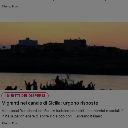
società civile tunisina e di fare il punto con loro sia sulla situazione della
Alberto Picci
Sanremo
Tunisia e dell’area del Mediterraneo sia sulla questione dei migranti tra
2026
Europa meridionale e Maghreb.
Cinema,
Tv
e
streaming
Libri
Musica
Arte
Famiglia
ed
educazione
Genitori
I DIRITTI DEI DISPERSI
e
Migranti nel canale di Sicilia: urgono risposte
figli
Messaoud Romdhani, del Forum tunisino per i diritti economici e sociali, è
Nonni
in Italia per chiedere di aprire il dialogo con il Governo italiano
Coppia
Alberto Picci
Scuola