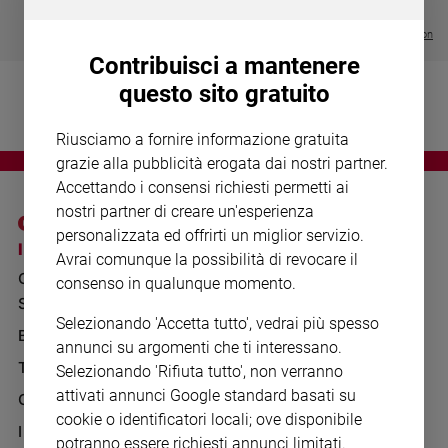
Chiesa
€ 64,50
Chiesa
Visualizza tutte le collection
Contribuisci a mantenere
Fede
questo sito gratuito
e
spiritualità
Riusciamo a fornire informazione gratuita
Santi
grazie alla pubblicità erogata dai nostri partner.
Devozione
Accettando i consensi richiesti permetti ai
e
nostri partner di creare un'esperienza
fede
personalizzata ed offrirti un miglior servizio.
Parola
I SITI SAN PAOLO
NOTE LEGALI
Avrai comunque la possibilità di revocare il
del
GRUPPO EDITORIALE
PRIVACY POLICY
consenso in qualunque momento.
giorno
SAN PAOLO
Santo
INFORMATIVA
Selezionando 'Accetta tutto', vedrai più spesso
del
BENESSERE
WHISTLEBLOWING
annunci su argomenti che ti interessano.
giorno
SOCIAL
TELENOVA
Selezionando 'Rifiuta tutto', non verranno
Società
attivati annunci Google standard basati su
GAZZETTA D'ALBA
e
cookie o identificatori locali; ove disponibile
valori
IL GIORNALINO
potranno essere richiesti annunci limitati.