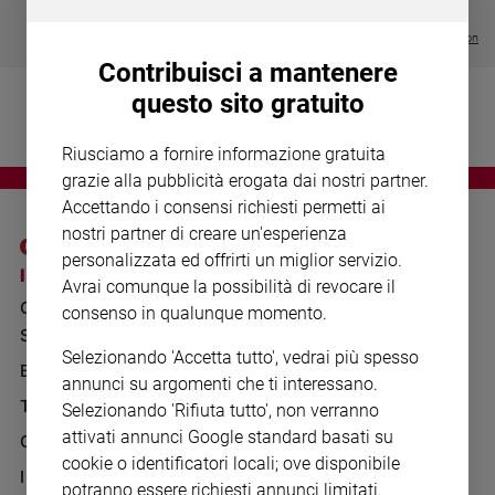
Chiesa
€ 64,50
Chiesa
Visualizza tutte le collection
Contribuisci a mantenere
Fede
questo sito gratuito
e
spiritualità
Riusciamo a fornire informazione gratuita
Santi
grazie alla pubblicità erogata dai nostri partner.
Devozione
Accettando i consensi richiesti permetti ai
e
nostri partner di creare un'esperienza
fede
personalizzata ed offrirti un miglior servizio.
Parola
I SITI SAN PAOLO
NOTE LEGALI
Avrai comunque la possibilità di revocare il
del
GRUPPO EDITORIALE
PRIVACY POLICY
consenso in qualunque momento.
giorno
SAN PAOLO
Santo
INFORMATIVA
Selezionando 'Accetta tutto', vedrai più spesso
del
BENESSERE
WHISTLEBLOWING
annunci su argomenti che ti interessano.
giorno
SOCIAL
TELENOVA
Selezionando 'Rifiuta tutto', non verranno
Società
attivati annunci Google standard basati su
GAZZETTA D'ALBA
e
cookie o identificatori locali; ove disponibile
valori
IL GIORNALINO
potranno essere richiesti annunci limitati.