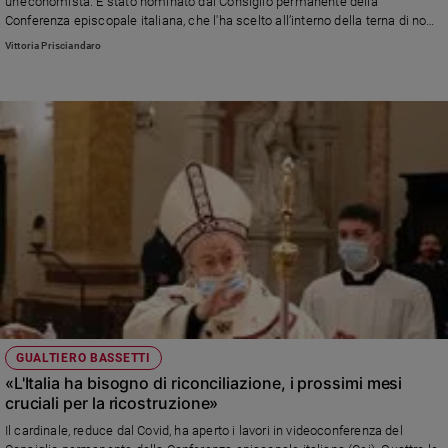
un'economista. È stato nominato dal Consiglio permanente della
Ambiente
Conferenza episcopale italiana, che l'ha scelto all’interno della terna di nomi
e
che l’Azione cattolica italiana ha indicato dopo l'ultima assemblea
Vittoria Prisciandaro
Creato
nazionale
Volontariato
Diritti
Aziende
di
valore
Caso
della
settimana
Migranti
Diversità
e
inclusione
GUALTIERO BASSETTI
Costume
«L'Italia ha bisogno di riconciliazione, i prossimi mesi
cruciali per la ricostruzione»
Cultura
e
Il cardinale, reduce dal Covid, ha aperto i lavori in videoconferenza del
spettacoli