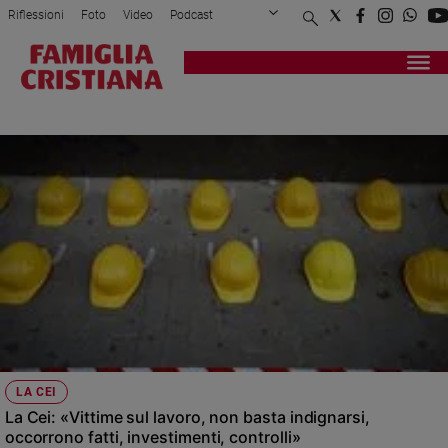
Riflessioni
Foto
Video
Podcast
Privacy Policy
Chi siamo
Contatti
Pubblicità
Attualità
Registrati
Redazione
Italia
CONSIGLIO PERMANENTE DELLA CEI
Cronaca
Politica
Mondo
Economia
Legalità
e
giustizia
Sport
Interviste
Papa
LA CEI
Papa
La Cei: «Vittime sul lavoro, non basta indignarsi,
occorrono fatti, investimenti, controlli»