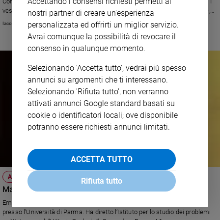
Accettando i consensi richiesti permetti ai
Conferenza episcopale italiana i cui lavori terminano giovedì 23 gennaio.. I
e
vescovi, ha comunque precisato, guardano «con attenzione all’istituzione,
nostri partner di creare un'esperienza
giovani
con la Legge di bilancio, di un Fondo relativo all’assegno universale e ai
personalizzata ed offrirti un miglior servizio.
Iacopo Scaramuzzi
sevizi alla famiglia: vi riconosciamo una visione circa il valore sociale
Adolescenza
Avrai comunque la possibilità di revocare il
assicurato alla famiglia, un passo rispetto alla libertà di scelta dei genitori
Bioetica
consenso in qualunque momento.
sull’educazione dei figli, un percorso che incentiva i giovani nell’avvio di
un’attività professionale e un tentativo di armonizzare l’esperienza della
genitorialità con quella lavorativa»
Selezionando 'Accetta tutto', vedrai più spesso
annunci su argomenti che ti interessano.
Vai
Selezionando 'Rifiuta tutto', non verranno
attivati annunci Google standard basati su
cookie o identificatori locali; ove disponibile
Riflessioni
potranno essere richiesti annunci limitati.
Foto
ACCETTA TUTTO
Video
AZIONE CATTOLICA
Rifiuta tutto
Matteo Truffelli nuovo presidente nazionale
Podcast
Emiliano, 44 anni, sposato, è docente di Storia delle dottrine politiche
presso l’Università di Parma. Ha diretto l’Istituto per lo studio dei problemi
Privacy