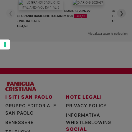
DIARIO G 2026-27
COLLANA ARS
❮
❯
LE GRANDI BASILICHE ITALIANE
€ 8,90
1 - 2
- € 8,90
- VOL DA 1 AL 5
€ 18,50
€ 64,50
Visualizza tutte le collection
I SITI SAN PAOLO
NOTE LEGALI
GRUPPO EDITORIALE
PRIVACY POLICY
SAN PAOLO
INFORMATIVA
BENESSERE
WHISTLEBLOWING
SOCIAL
TELENOVA