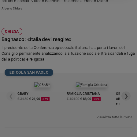
politici e sociali “Vittorio Bachelet”. Succede a Franco Miano.
Policy
Alberto Chiara
Chi
CHIESA
siamo
Bagnasco: «Italia devi reagire»
Contatti
Il presidente della Conferenza episcopale italiana ha aperto i lavori del
Consiglio permanente analizzando la situazione sociale (tra scandali e fuga
dalla politica) e religiosa.
Pubblicità
EDICOLA SAN PAOLO
Registrati
Redazione
GBABY
FAMIGLIA CRISTIANA
GBABY DIGITA
❮
❯
€ 34,80
€ 21,90
€ 104,00
€ 83,00
ABBONAMEN
37%
20%
€ 16,99
Social
Visualizza tutte le riviste