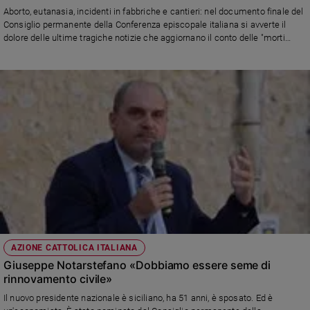
Chiesa
Aborto, eutanasia, incidenti in fabbriche e cantieri: nel documento finale del
Chiesa
Consiglio permanente della Conferenza episcopale italiana si avverte il
dolore delle ultime tragiche notizie che aggiornano il conto delle "morti
bianche", si difende la vita, si programma il futuro (Sinodo, Settimane
Fede
sociali). E circa la politica...
e
spiritualità
Santi
Devozione
e
fede
Parola
del
giorno
Santo
del
giorno
AZIONE CATTOLICA ITALIANA
Giuseppe Notarstefano «Dobbiamo essere seme di
Società
rinnovamento civile»
e
valori
Il nuovo presidente nazionale è siciliano, ha 51 anni, è sposato. Ed è