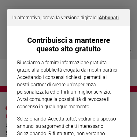
Chiesa
Chiesa
In alternativa, prova la versione digitale!
|
Abbonati
Fede
DIARIO G 2026-27
COLLANA ARS
❮
❯
e
LE GRANDI BASILICHE ITALIANE
€ 8,90
1 - 2
- € 8,90
spiritualità
- VOL DA 1 AL 5
€ 18,50
Contribuisci a mantenere
€ 64,50
Santi
questo sito gratuito
Visualizza tutte le collection
Devozione
e
Riusciamo a fornire informazione gratuita
fede
grazie alla pubblicità erogata dai nostri partner.
Parola
Accettando i consensi richiesti permetti ai
del
nostri partner di creare un'esperienza
giorno
personalizzata ed offrirti un miglior servizio.
Santo
Avrai comunque la possibilità di revocare il
del
consenso in qualunque momento.
giorno
I SITI SAN PAOLO
NOTE LEGALI
Selezionando 'Accetta tutto', vedrai più spesso
Società
GRUPPO EDITORIALE
PRIVACY POLICY
e
annunci su argomenti che ti interessano.
valori
SAN PAOLO
Selezionando 'Rifiuta tutto', non verranno
INFORMATIVA