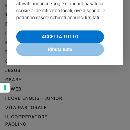
attivati annunci Google standard basati su
Ambiente
BENESSERE
WHISTLEBLOWING
e
cookie o identificatori locali; ove disponibile
SOCIAL
TELENOVA
Creato
potranno essere richiesti annunci limitati.
Volontariato
GAZZETTA D'ALBA
Diritti
IL GIORNALINO
ACCETTA TUTTO
Aziende
EDICOLA SAN PAOLO
di
Rifiuta tutto
valore
EDIZIONI SAN PAOLO
Caso
CREDERE
della
JESUS
settimana
Migranti
GBABY
Diversità
G-WEB
e
inclusione
I LOVE ENGLISH JUNIOR
Costume
VITA PASTORALE
IL COOPERATORE
Cultura
e
PAOLINO
spettacoli