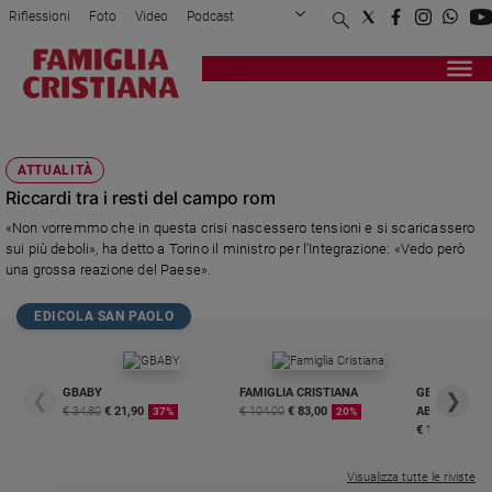
Riflessioni
Foto
Video
Podcast
Privacy Policy
Chi siamo
Contatti
Pubblicità
Attualità
Registrati
Redazione
Italia
CONTINASSA
Cronaca
ATTUALITÀ
Politica
Riccardi tra i resti del campo rom
Mondo
«Non vorremmo che in questa crisi nascessero tensioni e si scaricassero
Economia
sui più deboli», ha detto a Torino il ministro per l'Integrazione: «Vedo però
Legalità
una grossa reazione del Paese».
e
giustizia
EDICOLA SAN PAOLO
Sport
Interviste
GBABY
FAMIGLIA CRISTIANA
GBABY DIGITA
❮
❯
Papa
€ 34,80
€ 21,90
€ 104,00
€ 83,00
ABBONAMEN
37%
20%
€ 16,99
Papa
Visualizza tutte le riviste