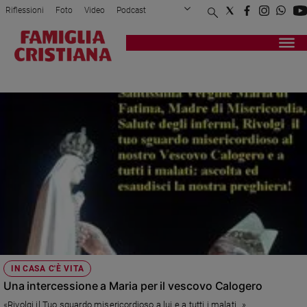
Riflessioni
Foto
Video
Podcast
Privacy Policy
Chi siamo
Contatti
Pubblicità
Attualità
Registrati
Redazione
Italia
CONTRIBUTI LETTORI
Cronaca
Politica
Mondo
Economia
Legalità
e
giustizia
Sport
Interviste
Papa
IN CASA C'È VITA
Papa
Una intercessione a Maria per il vescovo Calogero
«Rivolgi il Tuo sguardo misericordioso a lui e a tutti i malati…»