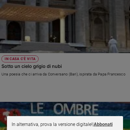
Policy
Chi
siamo
Contatti
IN CASA C'È VITA
Pubblicità
Sotto un cielo grigio di nubi
Una poesia che ci arriva da Conversano (Bari), ispirata da Papa Francesco
Registrati
Redazione
Social
In alternativa, prova la versione digitale!
|
Abbonati