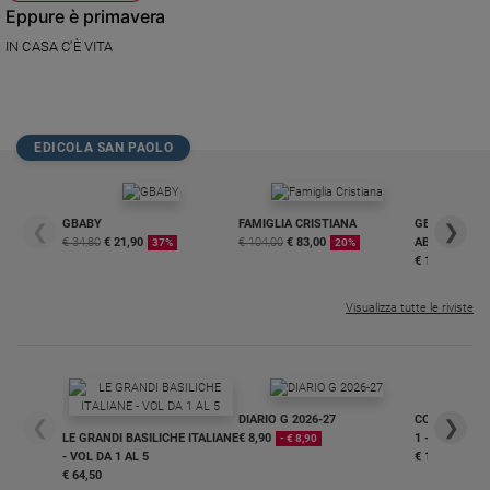
Eppure è primavera
IN CASA C'È VITA
EDICOLA SAN PAOLO
GBABY
FAMIGLIA CRISTIANA
GBABY DIGITA
❮
❯
€ 34,80
€ 21,90
€ 104,00
€ 83,00
ABBONAMEN
37%
20%
€ 16,99
Visualizza tutte le riviste
DIARIO G 2026-27
COLLANA ARS
❮
❯
LE GRANDI BASILICHE ITALIANE
€ 8,90
1 - 2
- € 8,90
- VOL DA 1 AL 5
€ 18,50
€ 64,50