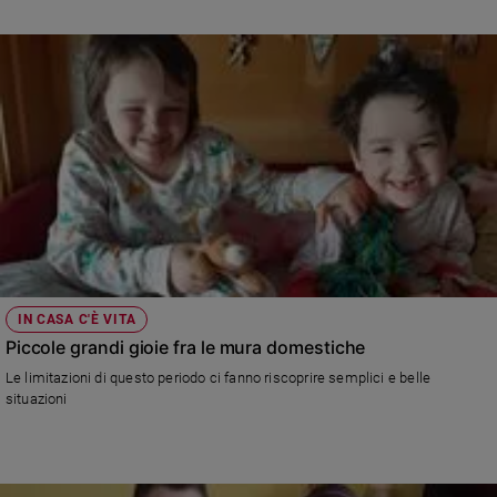
Sanremo
2026
Cinema,
Tv
e
streaming
Libri
Musica
Arte
Famiglia
ed
IN CASA C'È VITA
educazione
Piccole grandi gioie fra le mura domestiche
Genitori
Le limitazioni di questo periodo ci fanno riscoprire semplici e belle
e
situazioni
figli
Nonni
Coppia
Scuola