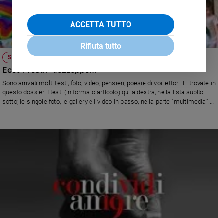
ACCETTA TUTTO
Rifiuta tutto
SOCIETÀ E VALORI
Ecco i vostri "uozzapponi"
Sono arrivati molti testi, foto, video, pensieri, poesie di voi lettori. Li trovate in
questo dossier. I testi (in formato articolo) qui a destra, nella lista subito
sotto; le singole foto, le gallery e i video in basso, nella parte "multimedia".
CONTINUATE A INVIARCI CONTRIBUTI!