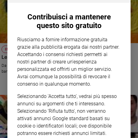
Contribuisci a mantenere
questo sito gratuito
Riusciamo a fornire informazione gratuita
grazie alla pubblicità erogata dai nostri partner.
IN CASA C'È VITA
Accettando i consensi richiesti permetti ai
Le parole di Francesco colorano il nostro balcone
nostri partner di creare un'esperienza
Da Gioia del Colle Chiara ci invia una frase del Papa divenuta vivace
personalizzata ed offrirti un miglior servizio.
bandiera alla finestra
Avrai comunque la possibilità di revocare il
consenso in qualunque momento.
Selezionando 'Accetta tutto', vedrai più spesso
annunci su argomenti che ti interessano.
Selezionando 'Rifiuta tutto', non verranno
attivati annunci Google standard basati su
cookie o identificatori locali; ove disponibile
potranno essere richiesti annunci limitati.