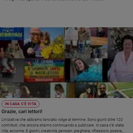
Chiesa
Chiesa
Fede
e
spiritualità
Santi
Devozione
e
fede
Parola
del
giorno
Santo
del
giorno
IN CASA C'È VITA
Grazie, cari lettori!
Società
L'iniziativa che abbiamo lanciato volge al termine. Sono giunti oltre 120
e
contributi, che ancora stiamo continuando a publicare. In casa c'è stata
valori
Vita, eccome. E giochi, creatività, pensieri, preghiera, riflessioni, poesia,