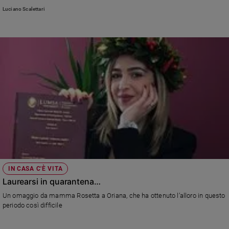
tanta speranza di tornare presto a vivere senza la paura del virus. Ma anche
Ambiente
Luciano Scalettari
forse con più consapevolezza
e
Creato
Volontariato
Diritti
Aziende
di
valore
Caso
della
settimana
Migranti
Diversità
e
IN CASA C'È VITA
inclusione
Laurearsi in quarantena…
Costume
Un omaggio da mamma Rosetta a Oriana, che ha ottenuto l’alloro in questo
periodo così difficile
Cultura
e
spettacoli