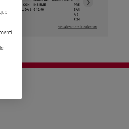
❯
GHIAMO MARIA CON
INSIEME
PREGHIAMO MARIA CON
I E BEATI - VOL. DA 6
€ 12,90
SANTI E BEATI - VOL. DA 1
nque
A 5
,50
€ 24,50
Visualizza tutte le collection
omenti
le
OWING