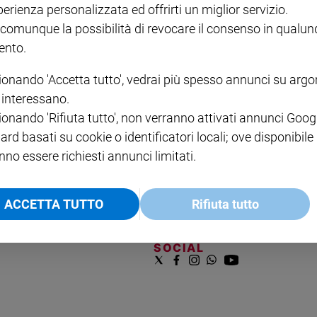
perienza personalizzata ed offrirti un miglior servizio.
VOL. 1 - 2
MAGNIFICA HUMANITAS -
L'INTELLIGENZA
PRE
€ 18,50
ENCICLICA PAPALE
€ 27,50
SANT
 comunque la possibilità di revocare il consenso in qualu
€ 2,90
A 10
nto.
€ 24
ionando 'Accetta tutto', vedrai più spesso annunci su arg
i interessano.
ionando 'Rifiuta tutto', non verranno attivati annunci Goog
ard basati su cookie o identificatori locali; ove disponibile
nno essere richiesti annunci limitati.
NOTE LEGALI
ACCETTA TUTTO
Rifiuta tutto
PAOLO
PRIVACY POLICY
INFORMATIVA WHISTLEBL
SOCIAL