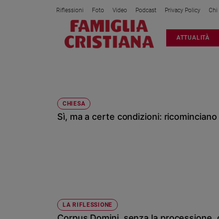
Riflessioni
Foto
Video
Podcast
Privacy Policy
Chi
Attualità
ATTUALITÀ
Italia
Cronaca
Politica
CORPUS DOMINI 2020
Mondo
Economia
CHIESA
Sì, ma a certe condizioni: ricominciano
Legalità
e
giustizia
Sport
Interviste
Papa
Papa
LA RIFLESSIONE
Corpus Domini, senza la processione, 