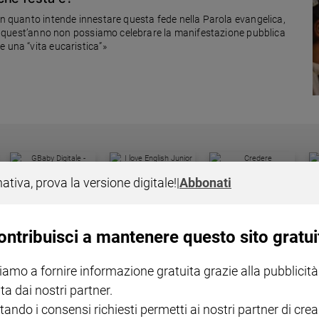
 in quanto intende innestare questa fede nella Parola evangelica,
. Se quest’anno non possiamo celebrare la manifestazione pubblica
 una “vita eucaristica”»
I LOVE ENGLISH JUNIOR
CREDERE
IL G
nativa, prova la versione digitale!
|
Abbonati
GBABY DIGITALE -
€ 69,00
€ 43,90
€ 98,80
€ 49,90
€ 11
35%
49%
ABBONAMENTO ANNUALE
€ 16,99
ontribuisci a mantenere questo sito gratui
iamo a fornire informazione gratuita grazie alla pubblicità
ta dai nostri partner.
tando i consensi richiesti permetti ai nostri partner di crea
COLLANA ARSENIO LUPIN
QUID+ ALLENIAMO