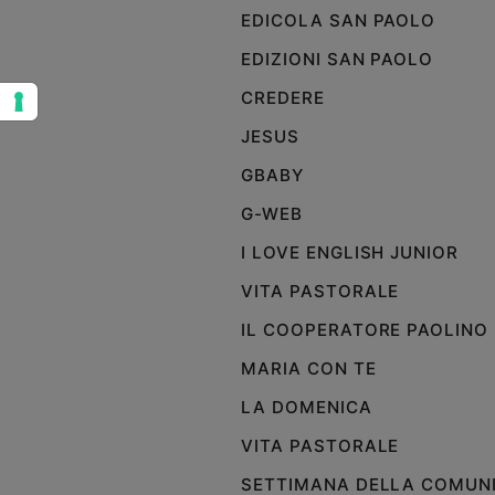
EDICOLA SAN PAOLO
Sanremo
2026
EDIZIONI SAN PAOLO
Cinema,
CREDERE
Tv
e
JESUS
streaming
GBABY
Libri
Musica
G-WEB
Arte
I LOVE ENGLISH JUNIOR
Famiglia
VITA PASTORALE
ed
educazione
IL COOPERATORE PAOLINO
Genitori
MARIA CON TE
e
LA DOMENICA
figli
Nonni
VITA PASTORALE
Coppia
SETTIMANA DELLA COMUN
Scuola