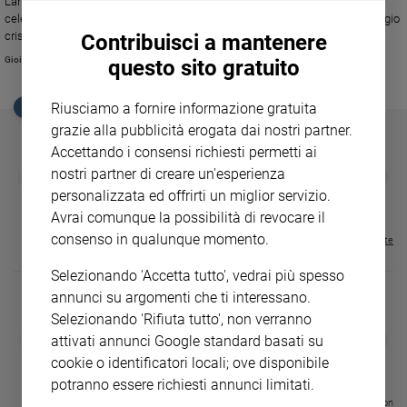
L'arcivescovo di Palermo lo ha ribadito dopo l'episodio della Messa
Ambiente
celebrata in suffragio di un boss: la mafia è incompatibile con il messaggio
e
cristiano. Ma c'è sempre spazio per la conversione.
Contribuisci a mantenere
Creato
Gioia Sgarlata
questo sito gratuito
Volontariato
Diritti
Riusciamo a fornire informazione gratuita
EDICOLA SAN PAOLO
Aziende
grazie alla pubblicità erogata dai nostri partner.
di
Accettando i consensi richiesti permetti ai
valore
GBABY
FAMIGLIA CRISTIANA
GBABY DIGITA
nostri partner di creare un'esperienza
❮
❯
Caso
€ 34,80
€ 21,90
€ 104,00
€ 83,00
ABBONAMEN
37%
20%
personalizzata ed offrirti un miglior servizio.
della
€ 16,99
Avrai comunque la possibilità di revocare il
settimana
consenso in qualunque momento.
Visualizza tutte le riviste
Migranti
Diversità
Selezionando 'Accetta tutto', vedrai più spesso
e
annunci su argomenti che ti interessano.
inclusione
Selezionando 'Rifiuta tutto', non verranno
Costume
DIARIO G 2026-27
COLLANA ARS
❮
❯
attivati annunci Google standard basati su
LE GRANDI BASILICHE ITALIANE
€ 8,90
1 - 2
- € 8,90
cookie o identificatori locali; ove disponibile
- VOL DA 1 AL 5
€ 18,50
Cultura
€ 64,50
potranno essere richiesti annunci limitati.
e
spettacoli
Visualizza tutte le collection