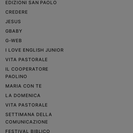
EDIZIONI SAN PAOLO
e
CREDERE
giovani
Adolescenza
JESUS
Bioetica
GBABY
G-WEB
I LOVE ENGLISH JUNIOR
Vai
VITA PASTORALE
IL COOPERATORE
Riflessioni
PAOLINO
MARIA CON TE
Foto
LA DOMENICA
Video
VITA PASTORALE
SETTIMANA DELLA
Podcast
COMUNICAZIONE
Privacy
FESTIVAL BIBLICO