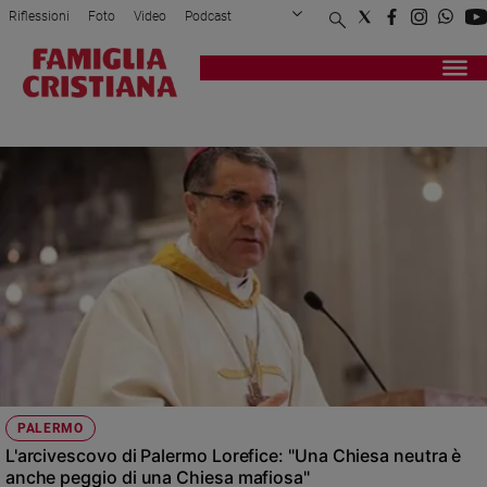
Riflessioni
Foto
Video
Podcast
Privacy Policy
Chi siamo
Contatti
Pubblicità
Attualità
Registrati
Redazione
Italia
CORRADO LOREFICE
Cronaca
Politica
Mondo
Economia
Legalità
e
giustizia
Sport
Interviste
Papa
PALERMO
Papa
L'arcivescovo di Palermo Lorefice: "Una Chiesa neutra è
anche peggio di una Chiesa mafiosa"