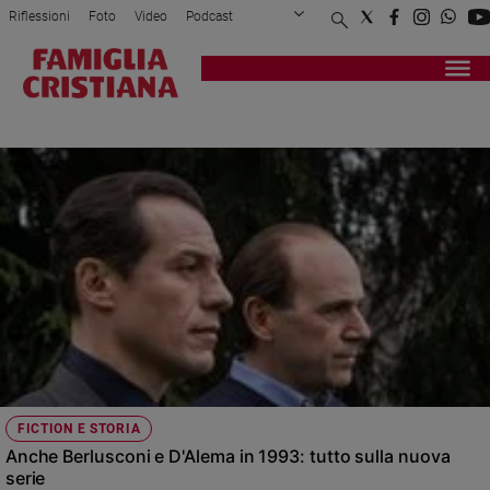
Riflessioni
Foto
Video
Podcast
Privacy Policy
Chi siamo
Contatti
Pubblicità
Attualità
Registrati
Redazione
Italia
CRAXI
Cronaca
Politica
Mondo
Economia
Legalità
e
giustizia
Sport
Interviste
Papa
FICTION E STORIA
Papa
Anche Berlusconi e D'Alema in 1993: tutto sulla nuova
serie