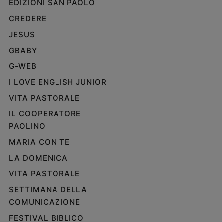
EDIZIONI SAN PAOLO
e
CREDERE
giovani
Adolescenza
JESUS
Bioetica
GBABY
G-WEB
I LOVE ENGLISH JUNIOR
Vai
VITA PASTORALE
IL COOPERATORE
Riflessioni
PAOLINO
MARIA CON TE
Foto
LA DOMENICA
Video
VITA PASTORALE
SETTIMANA DELLA
Podcast
COMUNICAZIONE
Privacy
FESTIVAL BIBLICO