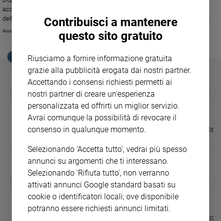
Ambiente
accordo che rispetta le autonomie di Stato e Chiesa, ma che dice anche
e
della particolare collaborazione delle due istituzioni per il bene del Paese.
Contribuisci a mantenere
Creato
Annachiara Valle
questo sito gratuito
Volontariato
Diritti
EDICOLA SAN PAOLO
Riusciamo a fornire informazione gratuita
Aziende
grazie alla pubblicità erogata dai nostri partner.
di
Accettando i consensi richiesti permetti ai
valore
GBABY
FAMIGLIA CRISTIANA
GBABY DIGITA
nostri partner di creare un'esperienza
❮
❯
Caso
€ 34,80
€ 21,90
€ 104,00
€ 83,00
ABBONAMEN
37%
20%
personalizzata ed offrirti un miglior servizio.
€ 16,99
della
Avrai comunque la possibilità di revocare il
settimana
consenso in qualunque momento.
Visualizza tutte le riviste
Migranti
Diversità
Selezionando 'Accetta tutto', vedrai più spesso
e
annunci su argomenti che ti interessano.
inclusione
Selezionando 'Rifiuta tutto', non verranno
Costume
DIARIO G 2026-27
COLLANA ARS
❮
❯
attivati annunci Google standard basati su
LE GRANDI BASILICHE ITALIANE
€ 8,90
1 - 2
- € 8,90
cookie o identificatori locali; ove disponibile
- VOL DA 1 AL 5
€ 18,50
Cultura
€ 64,50
potranno essere richiesti annunci limitati.
e
spettacoli
Visualizza tutte le collection