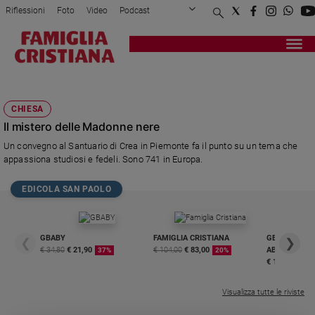
Riflessioni
Foto
Video
Podcast
Privacy Policy
Chi siamo
Contatti
Pubblicità
Attualità
Registrati
Redazione
Italia
CREA
Cronaca
CHIESA
Politica
Il mistero delle Madonne nere
Mondo
Un convegno al Santuario di Crea in Piemonte fa il punto su un tema che
Economia
appassiona studiosi e fedeli. Sono 741 in Europa.
Legalità
e
EDICOLA SAN PAOLO
giustizia
Sport
Interviste
GBABY
FAMIGLIA CRISTIANA
GBABY DIGITA
❮
❯
€ 34,80
€ 21,90
€ 104,00
€ 83,00
ABBONAMEN
37%
20%
Papa
€ 16,99
Papa
Visualizza tutte le riviste