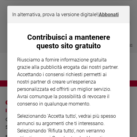
Chiesa
Chiesa
In alternativa, prova la versione digitale!
|
Abbonati
DIARIO G 2026-27
COLLANA ARS
❮
❯
Fede
LE GRANDI BASILICHE ITALIANE
€ 8,90
1 - 2
- € 8,90
e
- VOL DA 1 AL 5
€ 18,50
spiritualità
Contribuisci a mantenere
€ 64,50
questo sito gratuito
Santi
Visualizza tutte le collection
Devozione
e
Riusciamo a fornire informazione gratuita
fede
grazie alla pubblicità erogata dai nostri partner.
Parola
Accettando i consensi richiesti permetti ai
del
nostri partner di creare un'esperienza
giorno
personalizzata ed offrirti un miglior servizio.
Santo
Avrai comunque la possibilità di revocare il
del
consenso in qualunque momento.
giorno
I SITI SAN PAOLO
NOTE LEGALI
Selezionando 'Accetta tutto', vedrai più spesso
GRUPPO EDITORIALE
PRIVACY POLICY
Società
annunci su argomenti che ti interessano.
e
SAN PAOLO
INFORMATIVA
Selezionando 'Rifiuta tutto', non verranno
valori
BENESSERE
WHISTLEBLOWING