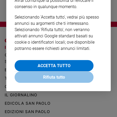
Avrai comunque la possibilità di revocare il
Ambiente
consenso in qualunque momento.
e
Creato
Selezionando 'Accetta tutto', vedrai più spesso
Volontariato
annunci su argomenti che ti interessano.
Diritti
Selezionando 'Rifiuta tutto', non verranno
Aziende
attivati annunci Google standard basati su
di
cookie o identificatori locali; ove disponibile
valore
I SITI SAN PAOLO
NOTE LEGALI
potranno essere richiesti annunci limitati.
Caso
GRUPPO EDITORIALE
PRIVACY POLICY
della
SAN PAOLO
INFORMATIVA
settimana
ACCETTA TUTTO
BENESSERE
WHISTLEBLOWING
Migranti
SOCIAL
Rifiuta tutto
Diversità
TELENOVA
e
GAZZETTA D'ALBA
inclusione
IL GIORNALINO
Costume
EDICOLA SAN PAOLO
Cultura
e
EDIZIONI SAN PAOLO
spettacoli