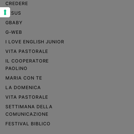
CREDERE
Sanremo
JESUS
2026
Cinema,
GBABY
Tv
G-WEB
e
streaming
I LOVE ENGLISH JUNIOR
Libri
VITA PASTORALE
Musica
IL COOPERATORE
Arte
PAOLINO
Famiglia
MARIA CON TE
ed
educazione
LA DOMENICA
VITA PASTORALE
Genitori
e
SETTIMANA DELLA
figli
COMUNICAZIONE
Nonni
FESTIVAL BIBLICO
Coppia
Scuola