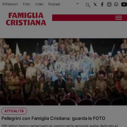
Riflessioni
Foto
Video
Podcast
Privacy Policy
Chi siamo
Contatti
Pubblicità
Attualità
Registrati
Redazione
Italia
CROCIERA FAMIGLIA CRISTIANA
Cronaca
Politica
Mondo
Economia
Legalità
e
giustizia
Sport
Interviste
Papa
ATTUALITÀ
Papa
Pellegrini con Famiglia Cristiana: guarda le FOTO
350 lettori hanno partecipato al viaggio nella penisola araba dedicato al