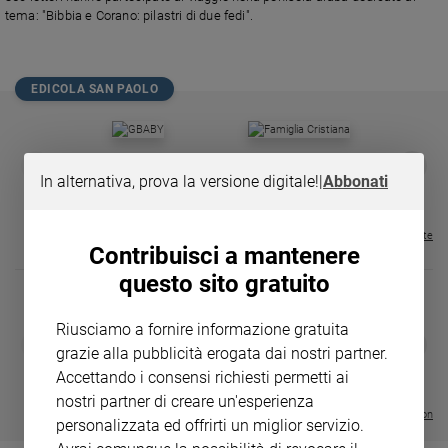
Chiesa
tema: "Bibbia e Corano: pilastri di due fedi".
Chiesa
Fede
EDICOLA SAN PAOLO
e
spiritualità
Santi
GBABY
FAMIGLIA CRISTIANA
GBABY DIGITA
❮
❯
Devozione
€ 34,80
€ 21,90
€ 104,00
€ 83,00
ABBONAMEN
37%
20%
In alternativa, prova la versione digitale!
|
Abbonati
e
€ 16,99
fede
Visualizza tutte le riviste
Parola
Contribuisci a mantenere
del
questo sito gratuito
giorno
Santo
Riusciamo a fornire informazione gratuita
del
DIARIO G 2026-27
COLLANA ARS
❮
❯
giorno
grazie alla pubblicità erogata dai nostri partner.
LE GRANDI BASILICHE ITALIANE
€ 8,90
1 - 2
- € 8,90
- VOL DA 1 AL 5
€ 18,50
Accettando i consensi richiesti permetti ai
€ 64,50
Società
nostri partner di creare un'esperienza
e
Visualizza tutte le collection
personalizzata ed offrirti un miglior servizio.
valori