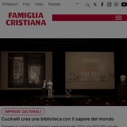
Riflessioni
Foto
Video
Podcast
Privacy Policy
Chi siamo
Contatti
Pubblicità
Attualità
Registrati
Redazione
Italia
CUCINELLI
Cronaca
Politica
Mondo
Economia
Legalità
e
giustizia
Sport
Interviste
Papa
IMPRESE CULTURALI
Papa
Cucinelli crea una biblioteca con il sapere del mondo
Sorgerà in Umbria a Solomeo, sarà pronta nel 2024 con 500.000 volumi