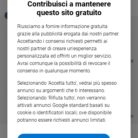
Contribuisci a mantenere
Ambiente
e
questo sito gratuito
EDICOLA SAN PAOLO
Creato
Volontariato
Riusciamo a fornire informazione gratuita
Diritti
grazie alla pubblicità erogata dai nostri partner.
GBABY
FAMIGLIA CRISTIANA
GBABY DIGITA
❮
❯
Accettando i consensi richiesti permetti ai
Aziende
€ 34,80
€ 21,90
€ 104,00
€ 83,00
ABBONAMEN
37%
20%
di
€ 16,99
nostri partner di creare un'esperienza
valore
personalizzata ed offrirti un miglior servizio.
Visualizza tutte le riviste
Caso
Avrai comunque la possibilità di revocare il
della
consenso in qualunque momento.
settimana
Selezionando 'Accetta tutto', vedrai più spesso
Migranti
annunci su argomenti che ti interessano.
Diversità
DIARIO G 2026-27
COLLANA ARS
❮
❯
e
Selezionando 'Rifiuta tutto', non verranno
LE GRANDI BASILICHE ITALIANE
€ 8,90
1 - 2
- € 8,90
- VOL DA 1 AL 5
€ 18,50
inclusione
attivati annunci Google standard basati su
€ 64,50
Costume
cookie o identificatori locali; ove disponibile
Visualizza tutte le collection
potranno essere richiesti annunci limitati.
Cultura
e
spettacoli