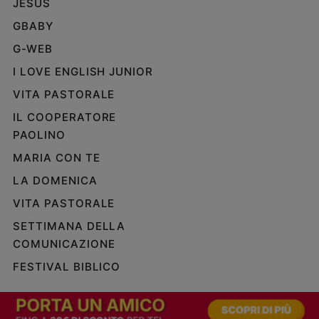
JESUS
e
GBABY
giovani
Adolescenza
G-WEB
Bioetica
I LOVE ENGLISH JUNIOR
VITA PASTORALE
IL COOPERATORE
Vai
PAOLINO
MARIA CON TE
Riflessioni
LA DOMENICA
VITA PASTORALE
Foto
SETTIMANA DELLA
Video
COMUNICAZIONE
FESTIVAL BIBLICO
Podcast
Privacy