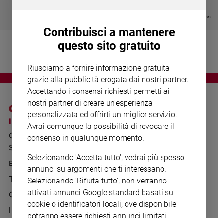
Chiesa
€ 64,50
Chiesa
Visualizza tutte le collection
Contribuisci a mantenere
Fede
questo sito gratuito
e
spiritualità
Riusciamo a fornire informazione gratuita
Santi
grazie alla pubblicità erogata dai nostri partner.
Devozione
Accettando i consensi richiesti permetti ai
e
nostri partner di creare un'esperienza
fede
personalizzata ed offrirti un miglior servizio.
Parola
I SITI SAN PAOLO
NOTE LEGALI
Avrai comunque la possibilità di revocare il
del
GRUPPO EDITORIALE
PRIVACY POLICY
consenso in qualunque momento.
giorno
SAN PAOLO
Santo
INFORMATIVA
Selezionando 'Accetta tutto', vedrai più spesso
del
BENESSERE
WHISTLEBLOWING
annunci su argomenti che ti interessano.
giorno
SOCIAL
TELENOVA
Selezionando 'Rifiuta tutto', non verranno
Società
attivati annunci Google standard basati su
GAZZETTA D'ALBA
e
cookie o identificatori locali; ove disponibile
valori
IL GIORNALINO
potranno essere richiesti annunci limitati.