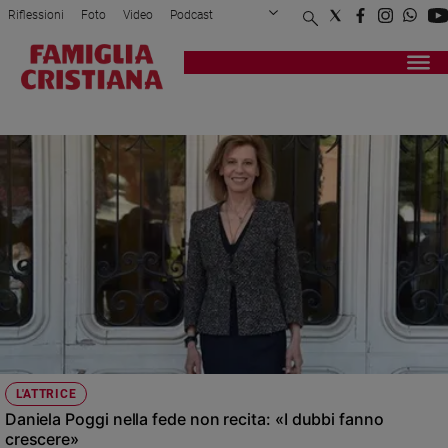
Riflessioni
Foto
Video
Podcast
Privacy Policy
Chi siamo
Contatti
Pubblicità
Attualità
Registrati
Redazione
Italia
DANIELA POGGI
Cronaca
Politica
Mondo
Economia
Legalità
e
giustizia
Sport
Interviste
Papa
L'ATTRICE
Papa
Daniela Poggi nella fede non recita: «I dubbi fanno
crescere»