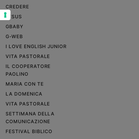
CREDERE
Sanremo
2026
JESUS
Cinema,
GBABY
Tv
e
G-WEB
streaming
I LOVE ENGLISH JUNIOR
Libri
VITA PASTORALE
Musica
IL COOPERATORE
Arte
PAOLINO
Famiglia
MARIA CON TE
ed
educazione
LA DOMENICA
Genitori
VITA PASTORALE
e
SETTIMANA DELLA
figli
COMUNICAZIONE
Nonni
Coppia
FESTIVAL BIBLICO
Scuola