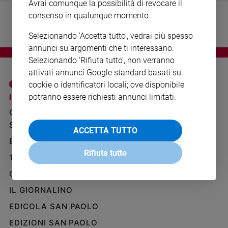
Avrai comunque la possibilità di revocare il
Ambiente
consenso in qualunque momento.
e
Creato
Selezionando 'Accetta tutto', vedrai più spesso
Volontariato
annunci su argomenti che ti interessano.
Diritti
Selezionando 'Rifiuta tutto', non verranno
Aziende
attivati annunci Google standard basati su
di
cookie o identificatori locali; ove disponibile
valore
potranno essere richiesti annunci limitati.
I SITI SAN PAOLO
NOTE LEGALI
Caso
GRUPPO EDITORIALE
PRIVACY POLICY
della
settimana
SAN PAOLO
INFORMATIVA
ACCETTA TUTTO
Migranti
BENESSERE
WHISTLEBLOWING
Diversità
SOCIAL
Rifiuta tutto
TELENOVA
e
inclusione
GAZZETTA D'ALBA
Costume
IL GIORNALINO
EDICOLA SAN PAOLO
Cultura
e
EDIZIONI SAN PAOLO
spettacoli