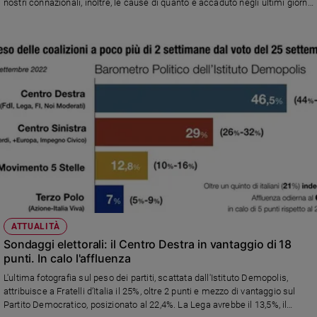
nostri connazionali, inoltre, le cause di quanto è accaduto negli ultimi giorni
Ambiente
in quella regione sono da attribuire soprattutto agli effetti fuori controllo del
e
cambiamento climatico.
Creato
Volontariato
Diritti
Aziende
di
valore
Caso
della
settimana
Migranti
Diversità
e
ATTUALITÀ
inclusione
Sondaggi elettorali: il Centro Destra in vantaggio di 18
Costume
punti. In calo l'affluenza
L'ultima fotografia sul peso dei partiti, scattata dall'Istituto Demopolis,
Cultura
attribuisce a Fratelli d’Italia il 25%, oltre 2 punti e mezzo di vantaggio sul
e
Partito Democratico, posizionato al 22,4%. La Lega avrebbe il 13,5%, il
spettacoli