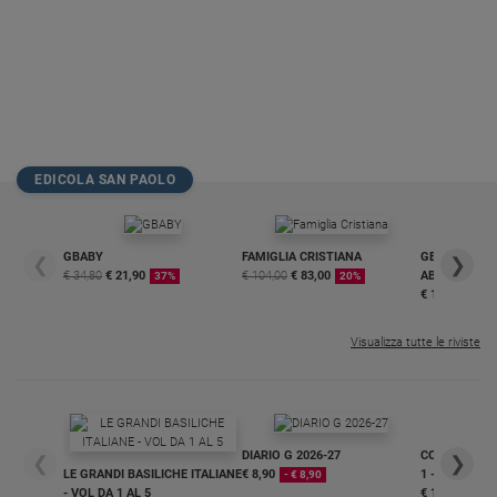
EDICOLA SAN PAOLO
GBABY
FAMIGLIA CRISTIANA
GBABY DIGITA
❮
❯
€ 34,80
€ 21,90
€ 104,00
€ 83,00
ABBONAMEN
37%
20%
€ 16,99
Visualizza tutte le riviste
DIARIO G 2026-27
COLLANA ARS
❮
❯
LE GRANDI BASILICHE ITALIANE
€ 8,90
1 - 2
- € 8,90
- VOL DA 1 AL 5
€ 18,50