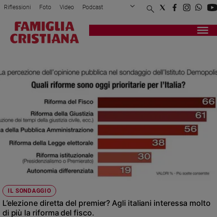
Riflessioni
Foto
Video
Podcast
Privacy Policy
Chi siamo
Contatti
Pubblicità
Attualità
Registrati
Redazione
Italia
DEMOPOLIS
Cronaca
Politica
Mondo
Economia
Legalità
e
giustizia
Sport
Interviste
Papa
IL SONDAGGIO
Papa
L’elezione diretta del premier? Agli italiani interessa molto
di più la riforma del fisco.