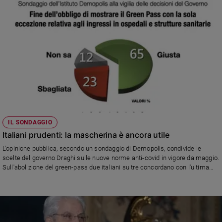
e
giovani
Adolescenza
Bioetica
Vai
Riflessioni
IL SONDAGGIO
Italiani prudenti: la mascherina è ancora utile
Foto
L'opinione pubblica, secondo un sondaggio di Demopolis, condivide le
scelte del governo Draghi sulle nuove norme anti-covid in vigore da maggio.
Sull'abolizione del green-pass due italiani su tre concordano con l'ultima
Video
ordinanza ministeriale.
Podcast
Privacy