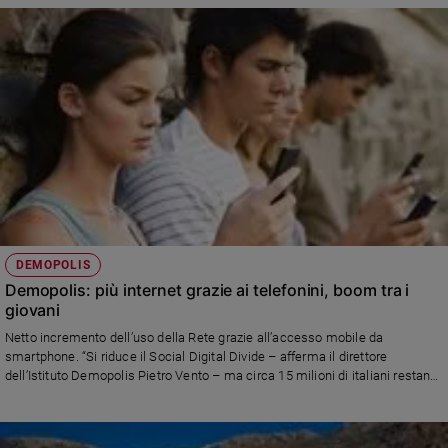
DEMOPOLIS
Demopolis: più internet grazie ai telefonini, boom tra i
giovani
Netto incremento dell’uso della Rete grazie all’accesso mobile da
smartphone. “Si riduce il Social Digital Divide – afferma il direttore
dell’Istituto Demopolis Pietro Vento – ma circa 15 milioni di italiani restano
ancora fuori dal Web”. Internet conquista in Italia posizioni per quanto
riguarda l’informazione online e soprattutto la relazionalità sui Social
Network. E i più giovani, secondo i dati Demopolis, risultano “connessi” per