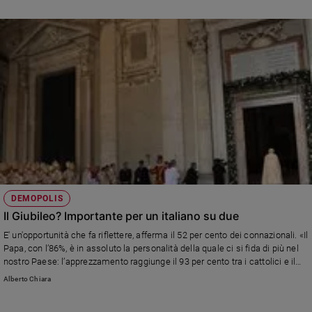
DEMOPOLIS
Il Giubileo? Importante per un italiano su due
E' un'opportunità che fa riflettere, afferma il 52 per cento dei connazionali. «Il
Papa, con l’86%, è in assoluto la personalità della quale ci si fida di più nel
nostro Paese: l’apprezzamento raggiunge il 93 per cento tra i cattolici e il
67% anche tra chi si dichiara non cattolico o non credente», dice il direttore
Alberto Chiara
di Demopolis Pietro Vento.