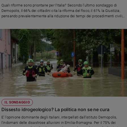
Chiesa
Quali riforme sono prioritarie per l’Italia? Secondo l’ultimo sondaggio di
Chiesa
Demopolis, Il 66% dei cittadini cita la riforma del fisco, il 61% la Giustizia,
pensando prevalentemente alla riduzione dei tempi dei procedimenti civili,
il 56% vorrebbe un intervento di innovazione per un miglior funzionamento
Fede
della Pubblica Amministrazione. Solo 3 italiani su 10 ritengono oggi urgente
e
spiritualità
una riforma istituzionale che guardi al Presidenzialismo o al Premierato.
Ecco i dati.
Santi
Devozione
e
fede
Parola
del
giorno
Santo
del
giorno
IL SONDAGGIO
Dissesto idrogeologico? La politica non se ne cura
Società
e
E' l'opinione dominante degli italiani, interpellati dall'istituto Demopolis,
valori
l'indomani delle disastrose alluvioni in Emilia-Romagna. Per il 75% dei