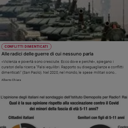
CONFLITTI DIMENTICATI
Alle radici delle guerre di cui nessuno parla
«Violenza e povertà sono cresciute. Ecco dove e perché», spiegano i
curatori della ricerca "Falsi equilibri. Rapporto su diseguaglianze e conflitti
dimenticati" (San Paolo). Nel 2020, nel mondo, le spese militari sono
aumentate del 2,6% in termini reali (+9,3% nell’ultimo decennio) e sono ora
Alberto Chiara
pari a 1.981 miliardi di dollari