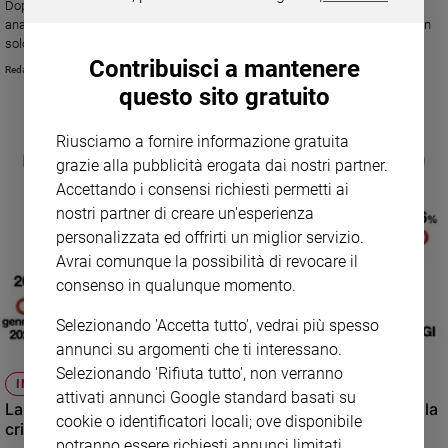
Dopo le ulteriori restrizioni imposte dal Governo l'istituto Demopolis ha
analizzato l'opinione della gente nelle ultime 24 ore. Crescono i timori, non
solo sanitari, ma anche sociali ed economici, per la diffusione del
Contribuisci a mantenere
Coronavirus
Redazione.fc
questo sito gratuito
Riusciamo a fornire informazione gratuita
grazie alla pubblicità erogata dai nostri partner.
Accettando i consensi richiesti permetti ai
nostri partner di creare un'esperienza
personalizzata ed offrirti un miglior servizio.
Avrai comunque la possibilità di revocare il
consenso in qualunque momento.
Selezionando 'Accetta tutto', vedrai più spesso
annunci su argomenti che ti interessano.
Selezionando 'Rifiuta tutto', non verranno
INDAGINE DEMOPOLIS
attivati annunci Google standard basati su
La seconda ondata del covid spaventa gli italiani più della
cookie o identificatori locali; ove disponibile
crisi
potranno essere richiesti annunci limitati.