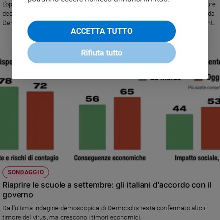
L’opinione pubblica, in larga maggioranza, ritiene opportune le nuove misure
decise dal Governo Conte, ma un ampio segmento di italiani, intervistati da
Demopolis, pensa che si tratti di interventi settoriali e troppo timidi di fronte
ACCETTA TUTTO
all’esigenza di frenare la curva dei contagi
Rifiuta tutto
SONDAGGIO
Riaprire le scuole a settembre: gli italiani d'accordo con il
governo
Dall'ultima indagine demoscopica di Demopolis resta confermato alto il
timore del virus, ma crescono i timori economici.