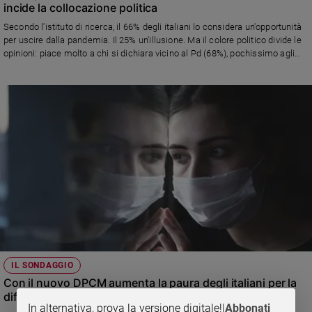
incide la collocazione politica
Secondo l'istituto di ricerca, il 66% degli italiani lo considera un'opportunità
per uscire dalla pandemia. Il 25% un'illusione. Ma il colore politico divide le
opinioni: piace molto a chi si dichiara vicino al Pd (68%), pochissimo agli
elettori della Lega (25%).
IL SONDAGGIO
Con il nuovo DPCM aumenta la paura degli italiani per la
diffusione del Covid
In alternativa, prova la versione digitale!
|
Abbonati