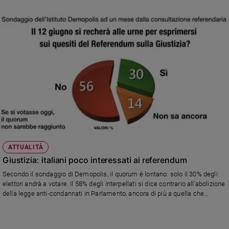
Movimento 5 Stelle il 12,8%. Quasi appaiate risultano la lista Azione-Italia
Viva al 7% e Forza Italia al 6,9%; Sinistra-Verdi si attestano al 3,5%, Italexit al
Sanremo
3%.
2026
Cinema,
Tv
e
streaming
Libri
Musica
Arte
Famiglia
ed
ATTUALITÀ
educazione
Giustizia: italiani poco interessati ai referendum
Genitori
Secondo il sondaggio di Demopolis, il quorum è lontano: solo il 30% degli
e
elettori andrà a votare. Il 58% degli interpellati si dice contrario all'abolizione
figli
della legge anti-condannati in Parlamento, ancora di più a quella che
Nonni
limiterebbe le misure cautelari.
Coppia
Scuola