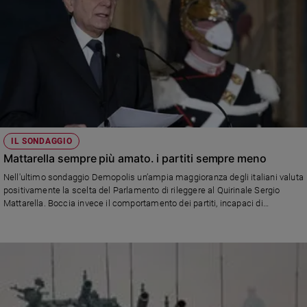
Policy
Chi
siamo
Contatti
Pubblicità
IL SONDAGGIO
Mattarella sempre più amato. i partiti sempre meno
Registrati
Nell'ultimo sondaggio Demopolis un’ampia maggioranza degli italiani valuta
positivamente la scelta del Parlamento di rileggere al Quirinale Sergio
Mattarella. Boccia invece il comportamento dei partiti, incapaci di
Redazione
esprimere in modo condiviso un candidato.
Social