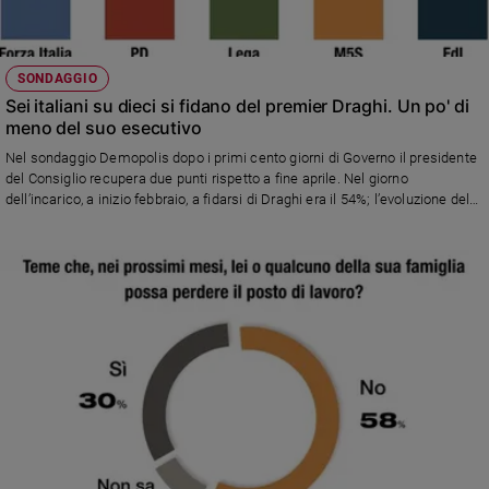
SONDAGGIO
Sei italiani su dieci si fidano del premier Draghi. Un po' di
meno del suo esecutivo
Nel sondaggio Demopolis dopo i primi cento giorni di Governo il presidente
del Consiglio recupera due punti rispetto a fine aprile. Nel giorno
dell’incarico, a inizio febbraio, a fidarsi di Draghi era il 54%; l’evoluzione del
trend ha toccato poi il 66% a inizio marzo, e il 58% a fine aprile per attestarsi
al 60%.