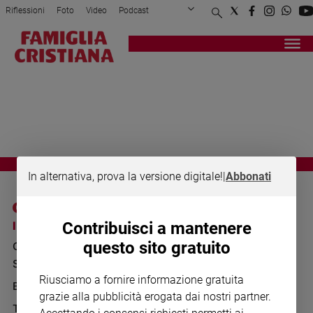
Riflessioni
Foto
Video
Podcast
Privacy Policy
Chi siamo
Contatti
Pubblicità
Attualità
Registrati
Redazione
Italia
DENATALITA
Cronaca
Politica
Mondo
Economia
Legalità
In alternativa, prova la versione digitale!
|
Abbonati
e
giustizia
Sport
I SITI SAN PAOLO
NOTE LEGALI
Contribuisci a mantenere
Interviste
questo sito gratuito
GRUPPO EDITORIALE
PRIVACY POLICY
Papa
SAN PAOLO
INFORMATIVA
Riusciamo a fornire informazione gratuita
Papa
BENESSERE
WHISTLEBLOWING
grazie alla pubblicità erogata dai nostri partner.
SOCIAL
TELENOVA