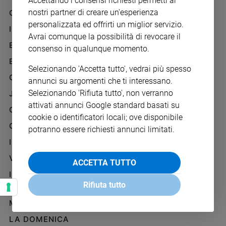
Accettando i consensi richiesti permetti ai
Chiesa
nostri partner di creare un'esperienza
GAZZETTA D'ALBA
Chiesa
personalizzata ed offrirti un miglior servizio.
IL GIORNALINO
Avrai comunque la possibilità di revocare il
Fede
EDICOLA SAN PAOLO
consenso in qualunque momento.
e
spiritualità
EDIZIONI SAN PAOLO
Selezionando 'Accetta tutto', vedrai più spesso
Santi
CREDERE
annunci su argomenti che ti interessano.
Devozione
Selezionando 'Rifiuta tutto', non verranno
JESUS
e
attivati annunci Google standard basati su
fede
GBABY
cookie o identificatori locali; ove disponibile
Parola
G-WEB
potranno essere richiesti annunci limitati.
del
I LOVE ENGLISH JUNIOR
giorno
Santo
VITA PASTORALE
ACCETTA TUTTO
del
IL COOPERATORE
giorno
Rifiuta tutto
PAOLINO
Società
MARIA CON TE
e
valori
LA DOMENICA