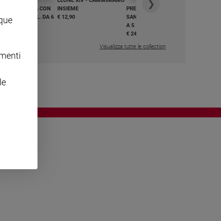
LEONE XIV - CAMMINIAMO
€ 34,90
❯
GHIAMO MARIA CON
INSIEME
PREGHIAMO MARIA CON
I E BEATI - VOL. DA 6
€ 12,90
SANTI E BEATI - VOL. DA 1
nque
A 5
,50
€ 24,50
Visualizza tutte le collection
omenti
le
OWING