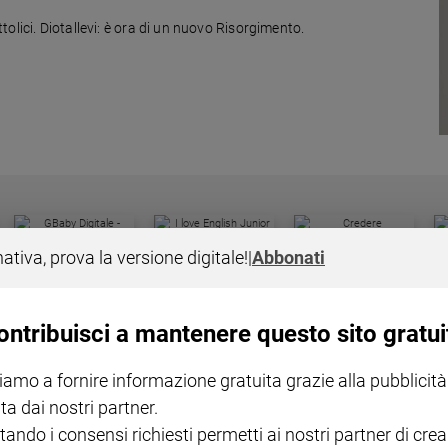
olici. Diotallevi: è ora di un nuovo Risorgimento.
I LOVE ENGLISH JUNIOR
CREDERE
IL G
nativa, prova la versione digitale!
|
Abbonati
GBABY DIGITALE -
€ 69,00
€ 43,90
€ 98,80
€ 49,90
€ 11
35%
49%
ABBONAMENTO ANNUALE
€ 16,99
ontribuisci a mantenere questo sito gratui
iamo a fornire informazione gratuita grazie alla pubblicità
ta dai nostri partner.
tando i consensi richiesti permetti ai nostri partner di crea