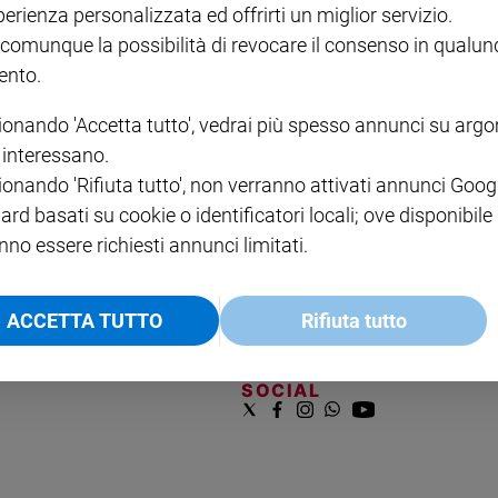
COLLANA ARSENIO LUPIN
QUID+ ALLENIAMO
perienza personalizzata ed offrirti un miglior servizio.
VOL. 1 - 2
MAGNIFICA HUMANITAS -
L'INTELLIGENZA
PRE
€ 18,50
ENCICLICA PAPALE
€ 27,50
SANT
 comunque la possibilità di revocare il consenso in qualu
€ 2,90
A 10
nto.
€ 24
ionando 'Accetta tutto', vedrai più spesso annunci su arg
i interessano.
ionando 'Rifiuta tutto', non verranno attivati annunci Goog
ard basati su cookie o identificatori locali; ove disponibile
nno essere richiesti annunci limitati.
NOTE LEGALI
ACCETTA TUTTO
Rifiuta tutto
PAOLO
PRIVACY POLICY
INFORMATIVA WHISTLEBL
SOCIAL