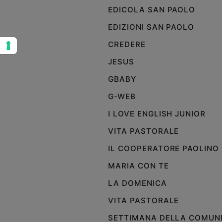
EDICOLA SAN PAOLO
Sanremo
2026
EDIZIONI SAN PAOLO
Cinema,
CREDERE
Tv
e
JESUS
streaming
GBABY
Libri
Musica
G-WEB
Arte
I LOVE ENGLISH JUNIOR
Famiglia
VITA PASTORALE
ed
educazione
IL COOPERATORE PAOLINO
Genitori
MARIA CON TE
e
LA DOMENICA
figli
Nonni
VITA PASTORALE
Coppia
SETTIMANA DELLA COMUN
Scuola