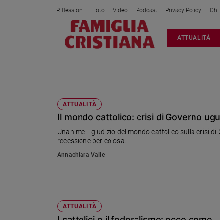
Riflessioni
Foto
Video
Podcast
Privacy Policy
Chi
Attualità
ATTUALITÀ
Italia
Cronaca
Politica
DIOTALLEVI
Mondo
Economia
ATTUALITÀ
Il mondo cattolico: crisi di Governo ug
Legalità
e
Unanime il giudizio del mondo cattolico sulla crisi di
giustizia
recessione pericolosa.
Sport
Annachiara Valle
Interviste
Papa
Papa
ATTUALITÀ
I cattolici e il federalismo: ecco come