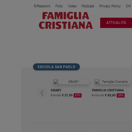
Riflessioni
Foto
Video
Podcast
Privacy Policy
Chi
Attualità
ATTUALITÀ
Italia
Cronaca
Politica
DISABILITA
Mondo
Economia
EDICOLA SAN PAOLO
Legalità
e
giustizia
Sport
GBABY
FAMIGLIA CRISTIANA
❮
€ 34,80
€ 21,90
€ 104,00
€ 83,00
37%
20%
Interviste
Papa
Papa