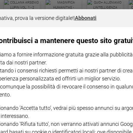
COLLANA ARSENIO LUPIN
QUID+ ALLENIAMO
nativa, prova la versione digitale!
|
Abbonati
VOL. 1 - 2
MAGNIFICA HUMANITAS -
L'INTELLIGENZA
PRE
€ 18,50
ENCICLICA PAPALE
€ 27,50
SANT
€ 2,90
A 10
€ 24
ontribuisci a mantenere questo sito gratui
iamo a fornire informazione gratuita grazie alla pubblicità
ta dai nostri partner.
tando i consensi richiesti permetti ai nostri partner di crea
perienza personalizzata ed offrirti un miglior servizio.
 comunque la possibilità di revocare il consenso in qualu
NOTE LEGALI
nto.
PAOLO
PRIVACY POLICY
ionando 'Accetta tutto', vedrai più spesso annunci su arg
INFORMATIVA WHISTLEBL
i interessano.
SOCIAL
ionando 'Rifiuta tutto', non verranno attivati annunci Goog
ard basati su cookie o identificatori locali; ove disponibile