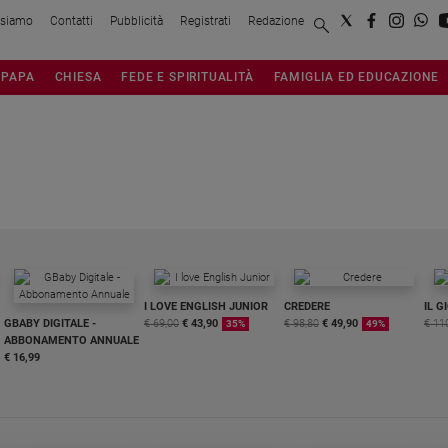
 siamo
Contatti
Pubblicità
Registrati
Redazione
PAPA
CHIESA
FEDE E SPIRITUALITÀ
FAMIGLIA ED EDUCAZIONE
I LOVE ENGLISH JUNIOR
CREDERE
IL G
GBABY DIGITALE -
€ 69,00
€ 43,90
€ 98,80
€ 49,90
€ 11
35%
49%
ABBONAMENTO ANNUALE
€ 16,99