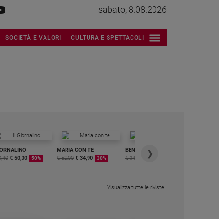
sabato, 8.08.2026
SOCIETÀ E VALORI
CULTURA E SPETTACOLI
IORNALINO
MARIA CON TE
BENESSERE
6 RIVISTE
❯
0,40
€ 50,00
€ 52,00
€ 34,90
€ 34,80
€ 29,90
DIGITALE
50%
30%
15%
MENSILE
€ 6,99
Visualizza tutte le riviste