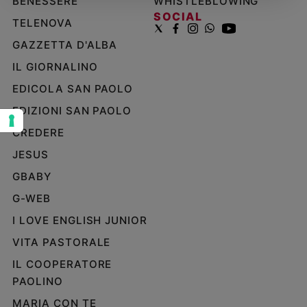
BENESSERE
WHISTLEBLOWING
SOCIAL
Sanremo
TELENOVA
2026
GAZZETTA D'ALBA
Cinema,
Tv
IL GIORNALINO
e
EDICOLA SAN PAOLO
streaming
EDIZIONI SAN PAOLO
Libri
Musica
CREDERE
Arte
JESUS
GBABY
Famiglia
ed
G-WEB
educazione
I LOVE ENGLISH JUNIOR
Genitori
e
VITA PASTORALE
figli
IL COOPERATORE
Nonni
PAOLINO
Coppia
MARIA CON TE
Scuola