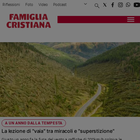
Riflessioni
Foto
Video
Podcast
Privacy Policy
Chi siamo
Contatti
Pubblicità
Attualità
Registrati
Redazione
Italia
DISASTRI NATURALI
Cronaca
Politica
Mondo
Economia
Legalità
e
giustizia
Sport
Interviste
Papa
A UN ANNO DALLA TEMPESTA
Papa
La lezione di "vaia" tra miracoli e "superstizione"
Giusto un anno fa la furia del vento a raffiche di 200km/h colpiva le