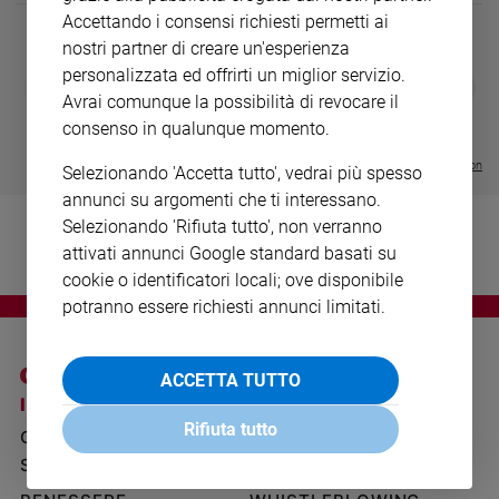
Ambiente
Accettando i consensi richiesti permetti ai
e
nostri partner di creare un'esperienza
Creato
personalizzata ed offrirti un miglior servizio.
DIARIO G 2026-27
COLLANA ARS
❮
❯
Volontariato
LE GRANDI BASILICHE ITALIANE
€ 8,90
1 - 2
Avrai comunque la possibilità di revocare il
- € 8,90
- VOL DA 1 AL 5
€ 18,50
Diritti
consenso in qualunque momento.
€ 64,50
Aziende
Visualizza tutte le collection
di
Selezionando 'Accetta tutto', vedrai più spesso
valore
annunci su argomenti che ti interessano.
Caso
Selezionando 'Rifiuta tutto', non verranno
della
attivati annunci Google standard basati su
settimana
cookie o identificatori locali; ove disponibile
Migranti
potranno essere richiesti annunci limitati.
Diversità
e
inclusione
ACCETTA TUTTO
I SITI SAN PAOLO
NOTE LEGALI
Costume
Rifiuta tutto
GRUPPO EDITORIALE
PRIVACY POLICY
Cultura
SAN PAOLO
INFORMATIVA
e
spettacoli