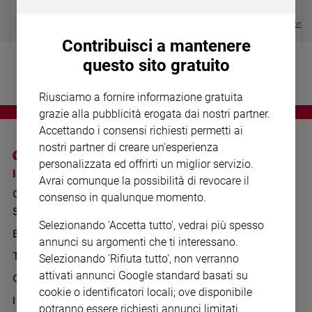
Chiesa
€ 64,50
Chiesa
Visualizza tutte le collection
Contribuisci a mantenere
Fede
questo sito gratuito
e
spiritualità
Riusciamo a fornire informazione gratuita
Santi
grazie alla pubblicità erogata dai nostri partner.
Devozione
Accettando i consensi richiesti permetti ai
e
nostri partner di creare un'esperienza
fede
personalizzata ed offrirti un miglior servizio.
Parola
I SITI SAN PAOLO
NOTE LEGALI
Avrai comunque la possibilità di revocare il
del
GRUPPO EDITORIALE
PRIVACY POLICY
consenso in qualunque momento.
giorno
SAN PAOLO
Santo
INFORMATIVA
Selezionando 'Accetta tutto', vedrai più spesso
del
BENESSERE
WHISTLEBLOWING
annunci su argomenti che ti interessano.
giorno
SOCIAL
TELENOVA
Selezionando 'Rifiuta tutto', non verranno
Società
attivati annunci Google standard basati su
GAZZETTA D'ALBA
e
cookie o identificatori locali; ove disponibile
valori
IL GIORNALINO
potranno essere richiesti annunci limitati.