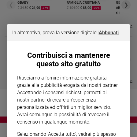
Chiesa
GBABY
FAMIGLIA CRISTIANA
GBABY DIGITA
❮
❯
€ 34,80
€ 21,90
€ 104,00
€ 83,00
ABBONAMEN
37%
20%
Chiesa
€ 16,99
Fede
Visualizza tutte le riviste
e
In alternativa, prova la versione digitale!
|
Abbonati
spiritualità
Santi
Devozione
Contribuisci a mantenere
DIARIO G 2026-27
COLLANA ARS
❮
❯
e
questo sito gratuito
LE GRANDI BASILICHE ITALIANE
€ 8,90
1 - 2
- € 8,90
fede
- VOL DA 1 AL 5
€ 18,50
Parola
€ 64,50
Riusciamo a fornire informazione gratuita
del
Visualizza tutte le collection
grazie alla pubblicità erogata dai nostri partner.
giorno
Accettando i consensi richiesti permetti ai
Santo
nostri partner di creare un'esperienza
del
personalizzata ed offrirti un miglior servizio.
giorno
Avrai comunque la possibilità di revocare il
Società
consenso in qualunque momento.
e
valori
Selezionando 'Accetta tutto', vedrai più spesso