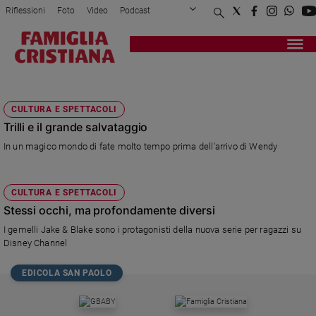
Riflessioni
Foto
Video
Podcast
Privacy Policy
Chi siamo
Contatti
Pubblicità
Attualità
Registrati
Redazione
Italia
DISNEY CHANNEL
Cronaca
CULTURA E SPETTACOLI
Politica
Trilli e il grande salvataggio
Mondo
In un magico mondo di fate molto tempo prima dell'arrivo di Wendy
Economia
Legalità
e
CULTURA E SPETTACOLI
giustizia
Stessi occhi, ma profondamente diversi
Sport
I gemelli Jake & Blake sono i protagonisti della nuova serie per ragazzi su
Interviste
Disney Channel
Papa
EDICOLA SAN PAOLO
Papa