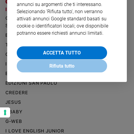
annunci su argomenti che ti interessano.
Ambiente
I SITI SAN PAOLO
NOTE LEGALI
e
Selezionando 'Rifiuta tutto', non verranno
Creato
GRUPPO EDITORIALE
PRIVACY POLICY
attivati annunci Google standard basati su
Volontariato
SAN PAOLO
cookie o identificatori locali; ove disponibile
INFORMATIVA
Diritti
potranno essere richiesti annunci limitati.
BENESSERE
WHISTLEBLOWING
Aziende
SOCIAL
TELENOVA
di
ACCETTA TUTTO
valore
GAZZETTA D'ALBA
Caso
IL GIORNALINO
Rifiuta tutto
della
settimana
EDICOLA SAN PAOLO
Migranti
EDIZIONI SAN PAOLO
Diversità
CREDERE
e
inclusione
JESUS
Costume
GBABY
G-WEB
Cultura
e
I LOVE ENGLISH JUNIOR
spettacoli