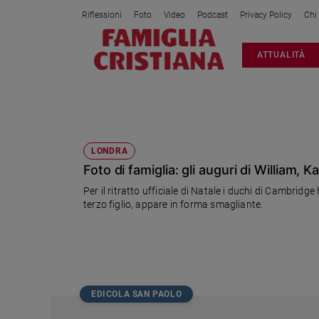
Riflessioni
Foto
Video
Podcast
Privacy Policy
Chi
Attualità
ATTUALITÀ
Italia
Cronaca
Politica
DUCHI DI CAMBRIDGE
Mondo
Economia
LONDRA
Foto di famiglia: gli auguri di William, Ka
Legalità
e
Per il ritratto ufficiale di Natale i duchi di Cambrid
giustizia
terzo figlio, appare in forma smagliante.
Sport
Interviste
Papa
Papa
EDICOLA SAN PAOLO