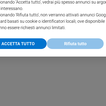
ionando 'Accetta tutto', vedrai più spesso annunci su arg
i interessano.
NOTE LEGALI
ionando 'Rifiuta tutto', non verranno attivati annunci Goog
PAOLO
PRIVACY POLICY
ard basati su cookie o identificatori locali; ove disponibile
nno essere richiesti annunci limitati.
INFORMATIVA WHISTLEBL
SOCIAL
ACCETTA TUTTO
Rifiuta tutto