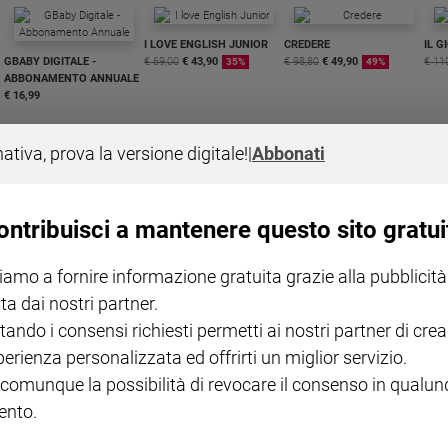
I LOVE ENGLISH JUNIOR
CREDERE
IL G
GBABY DIGITALE -
€ 69,00
€ 43,90
€ 98,80
€ 49,90
€ 11
35%
49%
ABBONAMENTO ANNUALE
€ 16,99
nativa, prova la versione digitale!
|
Abbonati
ontribuisci a mantenere questo sito gratui
COLLANA ARSENIO LUPIN
QUID+ ALLENIAMO
VOL. 1 - 2
MAGNIFICA HUMANITAS -
L'INTELLIGENZA
PRE
iamo a fornire informazione gratuita grazie alla pubblicità
€ 18,50
ENCICLICA PAPALE
€ 27,50
SANT
€ 2,90
A 10
ta dai nostri partner.
€ 24
tando i consensi richiesti permetti ai nostri partner di crea
perienza personalizzata ed offrirti un miglior servizio.
 comunque la possibilità di revocare il consenso in qualu
nto.