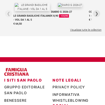
Chiesa
Chiesa
DIARIO G 2026-27
COLLANA ARS
❮
❯
LE GRANDI BASILICHE ITALIANE
€ 8,90
1 - 2
- € 8,90
Fede
- VOL DA 1 AL 5
€ 18,50
e
€ 64,50
spiritualità
Visualizza tutte le collection
Santi
Devozione
e
fede
Parola
del
giorno
Santo
del
I SITI SAN PAOLO
NOTE LEGALI
giorno
GRUPPO EDITORIALE
PRIVACY POLICY
Società
SAN PAOLO
INFORMATIVA
e
valori
BENESSERE
WHISTLEBLOWING