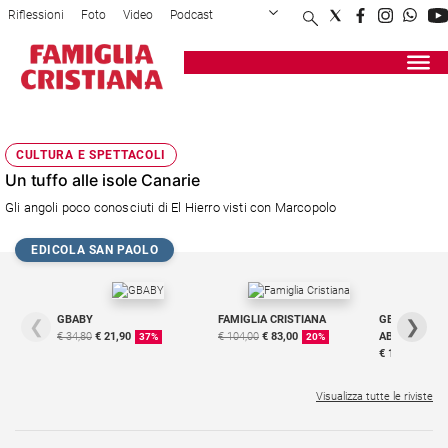
Riflessioni
Foto
Video
Podcast
Privacy Policy
Chi siamo
Contatti
Pubblicità
Attualità
Registrati
Redazione
Italia
EL HIERRO
Cronaca
CULTURA E SPETTACOLI
Politica
Un tuffo alle isole Canarie
Mondo
Gli angoli poco conosciuti di El Hierro visti con Marcopolo
Economia
Legalità
EDICOLA SAN PAOLO
e
giustizia
Sport
GBABY
FAMIGLIA CRISTIANA
GBABY DIGITA
❮
❯
Interviste
€ 34,80
€ 21,90
€ 104,00
€ 83,00
ABBONAMEN
37%
20%
€ 16,99
Papa
Visualizza tutte le riviste
Papa