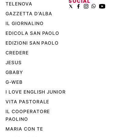
SOCIAL
TELENOVA
Ambiente
e
GAZZETTA D'ALBA
Creato
IL GIORNALINO
Volontariato
Diritti
EDICOLA SAN PAOLO
Aziende
EDIZIONI SAN PAOLO
di
CREDERE
valore
Caso
JESUS
della
GBABY
settimana
G-WEB
Migranti
Diversità
I LOVE ENGLISH JUNIOR
e
VITA PASTORALE
inclusione
Costume
IL COOPERATORE
PAOLINO
Cultura
MARIA CON TE
e
spettacoli