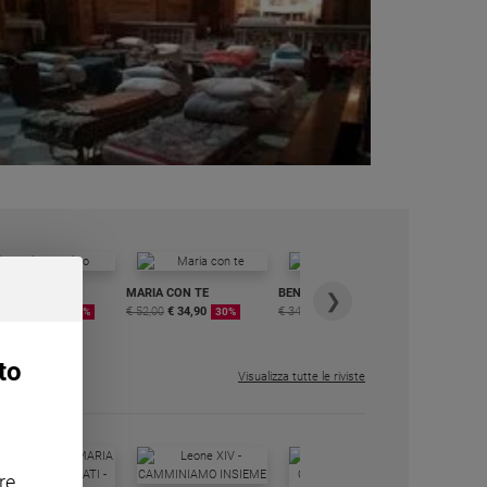
IORNALINO
MARIA CON TE
BENESSERE
6 RIVISTE
❯
0,40
€ 50,00
€ 52,00
€ 34,90
€ 34,80
€ 29,90
DIGITALE
50%
30%
15%
MENSILE
€ 6,99
to
Visualizza tutte le riviste
re