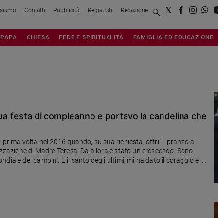
 siamo
Contatti
Pubblicità
Registrati
Redazione
PAPA
CHIESA
FEDE E SPIRITUALITÀ
FAMIGLIA ED EDUCAZIONE
 sua festa di compleanno e portavo la candelina che
prima volta nel 2016 quando, su sua richiesta, offrii il pranzo ai
nizzazione di Madre Teresa. Da allora è stato un crescendo. Sono
iale dei bambini. È il santo degli ultimi, mi ha dato il coraggio e la
 tendendo la mano a chi soffre o è in difficoltà»