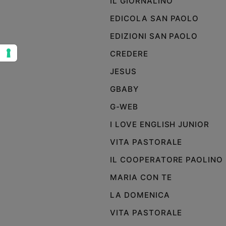
IL GIORNALINO
Sanremo
EDICOLA SAN PAOLO
2026
EDIZIONI SAN PAOLO
Cinema,
Tv
CREDERE
e
streaming
JESUS
Libri
GBABY
Musica
G-WEB
Arte
I LOVE ENGLISH JUNIOR
Famiglia
ed
VITA PASTORALE
educazione
IL COOPERATORE PAOLINO
Genitori
e
MARIA CON TE
figli
LA DOMENICA
Nonni
VITA PASTORALE
Coppia
Scuola