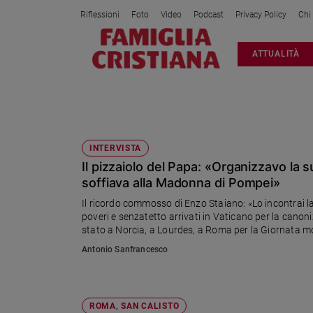
Riflessioni
Foto
Video
Podcast
Privacy Policy
Chi
Attualità
ATTUALITÀ
Italia
Cronaca
Politica
ELEMOSINERIA APOSTOLICA
Mondo
Economia
INTERVISTA
Il pizzaiolo del Papa: «Organizzavo la
Legalità
e
soffiava alla Madonna di Pompei»
giustizia
Il ricordo commosso di Enzo Staiano: «Lo incontrai la 
Sport
poveri e senzatetto arrivati in Vaticano per la cano
stato a Norcia, a Lourdes, a Roma per la Giornata mond
Interviste
forza per guardarmi dentro e decidermi di fare il bene
Antonio Sanfrancesco
Papa
Papa
ROMA, SAN CALISTO