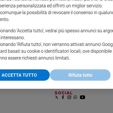
COLLANA ARSENIO LUPIN
QUID+ ALLENIAMO
perienza personalizzata ed offrirti un miglior servizio.
VOL. 1 - 2
MAGNIFICA HUMANITAS -
L'INTELLIGENZA
PRE
 comunque la possibilità di revocare il consenso in qualu
€ 18,50
ENCICLICA PAPALE
€ 27,50
SANT
€ 2,90
A 10
nto.
€ 24
ionando 'Accetta tutto', vedrai più spesso annunci su arg
i interessano.
ionando 'Rifiuta tutto', non verranno attivati annunci Goog
ard basati su cookie o identificatori locali; ove disponibile
nno essere richiesti annunci limitati.
NOTE LEGALI
ACCETTA TUTTO
Rifiuta tutto
PAOLO
PRIVACY POLICY
INFORMATIVA WHISTLEBL
SOCIAL