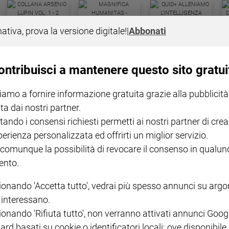
COLLANA ARSENIO LUPIN
QUID+ ALLENIAMO
nativa, prova la versione digitale!
|
Abbonati
VOL. 1 - 2
MAGNIFICA HUMANITAS -
L'INTELLIGENZA
PRE
€ 18,50
ENCICLICA PAPALE
€ 27,50
SANT
€ 2,90
A 10
€ 24
ontribuisci a mantenere questo sito gratui
iamo a fornire informazione gratuita grazie alla pubblicità
ta dai nostri partner.
tando i consensi richiesti permetti ai nostri partner di crea
perienza personalizzata ed offrirti un miglior servizio.
 comunque la possibilità di revocare il consenso in qualu
NOTE LEGALI
nto.
PAOLO
PRIVACY POLICY
ionando 'Accetta tutto', vedrai più spesso annunci su arg
INFORMATIVA WHISTLEBL
i interessano.
SOCIAL
ionando 'Rifiuta tutto', non verranno attivati annunci Goog
ard basati su cookie o identificatori locali; ove disponibile