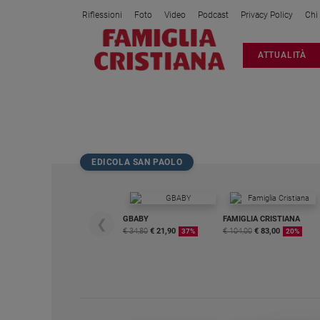
Riflessioni
Foto
Video
Podcast
Privacy Policy
Chi
Attualità
ATTUALITÀ
Italia
Cronaca
Politica
ELISA D OSPINA
Mondo
Economia
EDICOLA SAN PAOLO
Legalità
e
giustizia
Sport
GBABY
FAMIGLIA CRISTIANA
❮
€ 34,80
€ 21,90
€ 104,00
€ 83,00
37%
20%
Interviste
Papa
Papa