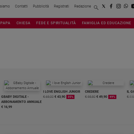
 siamo
Contatti
Pubblicità
Registrati
Redazione
PAPA
CHIESA
FEDE E SPIRITUALITÀ
FAMIGLIA ED EDUCAZIONE
I LOVE ENGLISH JUNIOR
CREDERE
IL G
GBABY DIGITALE -
€ 69,00
€ 43,90
€ 98,80
€ 49,90
€ 11
35%
49%
ABBONAMENTO ANNUALE
€ 16,99