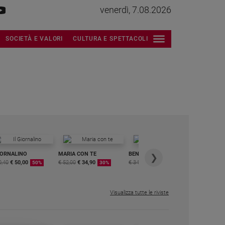
venerdì, 7.08.2026
SOCIETÀ E VALORI
CULTURA E SPETTACOLI
IORNALINO
MARIA CON TE
BENESSERE
6 RIVISTE
❯
0,40
€ 50,00
€ 52,00
€ 34,90
€ 34,80
€ 29,90
DIGITALE
50%
30%
15%
MENSILE
€ 6,99
Visualizza tutte le riviste