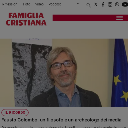
Riflessioni
Foto
Video
Podcast
Privacy Policy
Chi siamo
Contatti
Pubblicità
Attualità
Registrati
Redazione
Italia
FAUSTO COLOMBO
Cronaca
Politica
Mondo
Economia
Legalità
e
giustizia
Sport
Interviste
Papa
IL RICORDO
Papa
Fausto Colombo, un filosofo e un archeologo dei media
Da questo sguardo la convinzione che la cultura popolare sia gradualmente