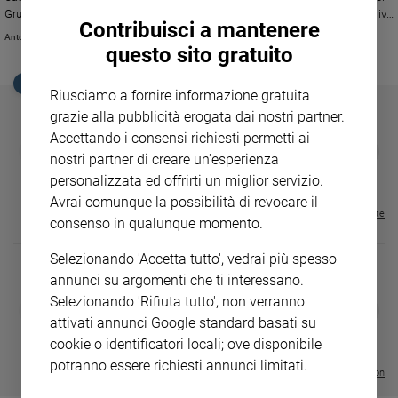
Ambiente
Gruppo Editoriale San Paolo: «La tecnologia non è l’unico elemento decisivo
Contribuisci a mantenere
e
nell’evoluzione del sistema dei media. C'è una grande contrapposizione tra
Antonio Sanfrancesco
la superficie della comunicazione mediatica in cui tutti parlano e nessuno
Creato
questo sito gratuito
ascolta e la capacità e il bisogno insoddisfatto di essere ascoltati»
Volontariato
EDICOLA SAN PAOLO
Riusciamo a fornire informazione gratuita
Diritti
grazie alla pubblicità erogata dai nostri partner.
Aziende
Accettando i consensi richiesti permetti ai
di
GBABY
FAMIGLIA CRISTIANA
GBABY DIGITA
❮
❯
valore
nostri partner di creare un'esperienza
€ 34,80
€ 21,90
€ 104,00
€ 83,00
ABBONAMEN
37%
20%
€ 16,99
Caso
personalizzata ed offrirti un miglior servizio.
della
Avrai comunque la possibilità di revocare il
Visualizza tutte le riviste
settimana
consenso in qualunque momento.
Migranti
Selezionando 'Accetta tutto', vedrai più spesso
Diversità
annunci su argomenti che ti interessano.
e
inclusione
Selezionando 'Rifiuta tutto', non verranno
DIARIO G 2026-27
COLLANA ARS
❮
❯
LE GRANDI BASILICHE ITALIANE
€ 8,90
1 - 2
- € 8,90
attivati annunci Google standard basati su
Costume
- VOL DA 1 AL 5
€ 18,50
cookie o identificatori locali; ove disponibile
€ 64,50
Cultura
potranno essere richiesti annunci limitati.
Visualizza tutte le collection
e
spettacoli