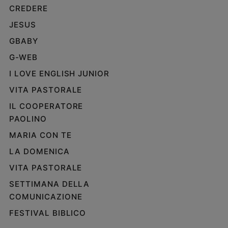
CREDERE
e
giovani
JESUS
Adolescenza
GBABY
Bioetica
G-WEB
I LOVE ENGLISH JUNIOR
Vai
VITA PASTORALE
IL COOPERATORE
PAOLINO
Riflessioni
MARIA CON TE
Foto
LA DOMENICA
VITA PASTORALE
Video
SETTIMANA DELLA
COMUNICAZIONE
Podcast
FESTIVAL BIBLICO
Privacy