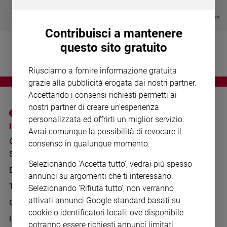
Chiesa
€ 64,50
Chiesa
Visualizza tutte le collection
Contribuisci a mantenere
Fede
questo sito gratuito
e
spiritualità
Riusciamo a fornire informazione gratuita
Santi
grazie alla pubblicità erogata dai nostri partner.
Devozione
Accettando i consensi richiesti permetti ai
e
nostri partner di creare un'esperienza
fede
personalizzata ed offrirti un miglior servizio.
Parola
I SITI SAN PAOLO
NOTE LEGALI
Avrai comunque la possibilità di revocare il
del
GRUPPO EDITORIALE
PRIVACY POLICY
consenso in qualunque momento.
giorno
SAN PAOLO
Santo
INFORMATIVA
Selezionando 'Accetta tutto', vedrai più spesso
del
BENESSERE
WHISTLEBLOWING
annunci su argomenti che ti interessano.
giorno
SOCIAL
TELENOVA
Selezionando 'Rifiuta tutto', non verranno
Società
attivati annunci Google standard basati su
GAZZETTA D'ALBA
e
cookie o identificatori locali; ove disponibile
valori
IL GIORNALINO
potranno essere richiesti annunci limitati.