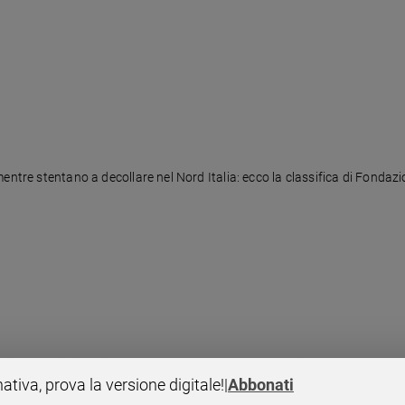
entre stentano a decollare nel Nord Italia: ecco la classifica di Fonda
pubblica amministrazione aspettano anche quattro mesi
nativa, prova la versione digitale!
|
Abbonati