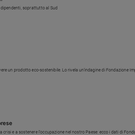
io nelle aziende con meno di 15 dipendenti, soprattutto al Sud
avere un prodotto eco-sostenibile. Lo rivela un'indagine di Fondazione I
prese
lla crisi e a sostenere l'occupazione nel nostro Paese: ecco i dati di Fo