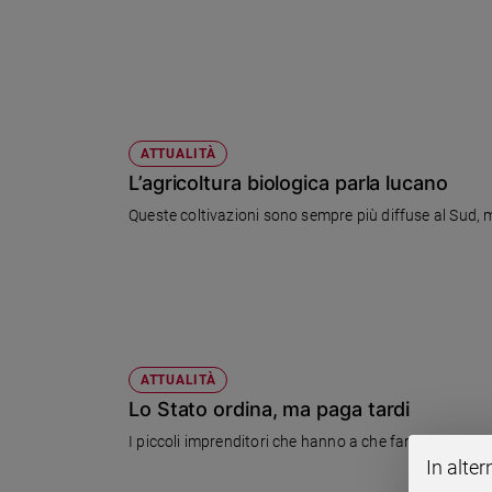
Ambiente
e
Creato
Volontariato
Diritti
Aziende
ATTUALITÀ
di
L’agricoltura biologica parla lucano
valore
Queste coltivazioni sono sempre più diffuse al Sud, m
Caso
della
settimana
Migranti
Diversità
e
inclusione
ATTUALITÀ
Costume
Lo Stato ordina, ma paga tardi
I piccoli imprenditori che hanno a che fare con la 
Cultura
In alter
e
spettacoli