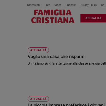
Riflessioni
Foto
Video
Podcast
Privacy Policy
Chi
Attualità
ATTUALITÀ
Italia
Cronaca
Politica
FONDAZIONE IMPRESA
Mondo
Economia
ATTUALITÀ
Voglio una casa che risparmi
Legalità
e
Un italiano su 4 fa attenzione alla classe energia del
giustizia
Sport
Interviste
Papa
Papa
ATTUALITÀ
La piccola impresa preferisce i giovani.