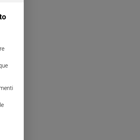
to
re
nque
omenti
le