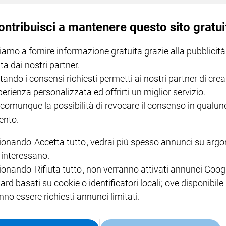
ontribuisci a mantenere questo sito gratui
iamo a fornire informazione gratuita grazie alla pubblicità
ta dai nostri partner.
nel
tando i consensi richiesti permetti ai nostri partner di crea
progressi delle piccole imprese, che però crescono « a passo di lumaca»
perienza personalizzata ed offrirti un miglior servizio.
 comunque la possibilità di revocare il consenso in qualu
nto.
ionando 'Accetta tutto', vedrai più spesso annunci su arg
i interessano.
ionando 'Rifiuta tutto', non verranno attivati annunci Goog
ard basati su cookie o identificatori locali; ove disponibile
ultimo decennio
nno essere richiesti annunci limitati.