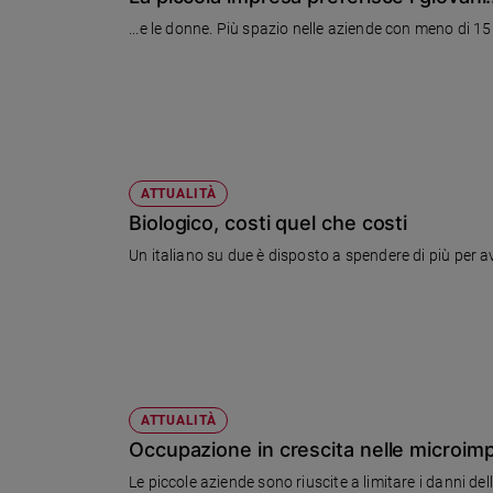
Chiesa
...e le donne. Più spaz
Chiesa
Fede
e
spiritualità
Santi
Devozione
ATTUALITÀ
e
Biologico, costi quel che costi
fede
Un italiano su due è disposto a spendere di più per 
Parola
del
giorno
Santo
del
giorno
ATTUALITÀ
Società
Occupazione in crescita nelle microim
e
valori
Le piccole aziende sono riuscite a limitare i danni de