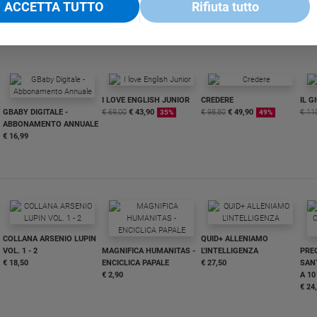
ACCETTA TUTTO
Rifiuta tutto
I LOVE ENGLISH JUNIOR
CREDERE
IL G
GBABY DIGITALE -
€ 69,00
€ 43,90
€ 98,80
€ 49,90
€ 11
35%
49%
ABBONAMENTO ANNUALE
€ 16,99
COLLANA ARSENIO LUPIN
QUID+ ALLENIAMO
VOL. 1 - 2
MAGNIFICA HUMANITAS -
L'INTELLIGENZA
PRE
€ 18,50
ENCICLICA PAPALE
€ 27,50
SANT
€ 2,90
A 10
€ 24