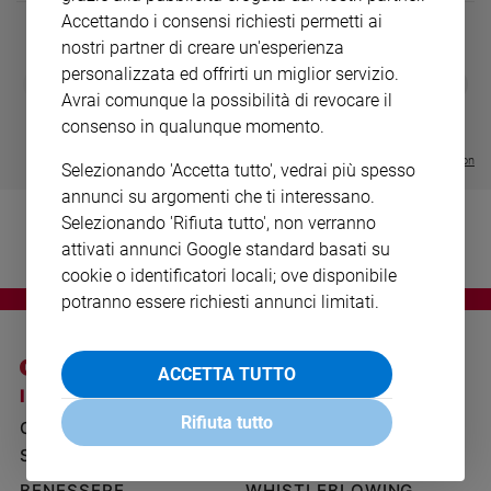
Ambiente
Accettando i consensi richiesti permetti ai
e
nostri partner di creare un'esperienza
Creato
personalizzata ed offrirti un miglior servizio.
DIARIO G 2026-27
COLLANA ARS
❮
❯
Volontariato
LE GRANDI BASILICHE ITALIANE
€ 8,90
1 - 2
- € 8,90
Avrai comunque la possibilità di revocare il
- VOL DA 1 AL 5
€ 18,50
Diritti
consenso in qualunque momento.
€ 64,50
Aziende
Visualizza tutte le collection
Selezionando 'Accetta tutto', vedrai più spesso
di
valore
annunci su argomenti che ti interessano.
Caso
Selezionando 'Rifiuta tutto', non verranno
della
attivati annunci Google standard basati su
settimana
cookie o identificatori locali; ove disponibile
Migranti
potranno essere richiesti annunci limitati.
Diversità
e
inclusione
ACCETTA TUTTO
I SITI SAN PAOLO
NOTE LEGALI
Costume
Rifiuta tutto
GRUPPO EDITORIALE
PRIVACY POLICY
Cultura
SAN PAOLO
INFORMATIVA
e
spettacoli
BENESSERE
WHISTLEBLOWING