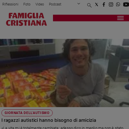
Riflessioni
Foto
Video
Podcast
Privacy Policy
Chi siamo
Contatti
Pubblicità
Attualità
Registrati
Redazione
Italia
FRANCO ANTONELLO
Cronaca
Politica
Mondo
Economia
Legalità
e
giustizia
Sport
Interviste
Papa
GIORNATA DELL'AUTISMO
Papa
I ragazzi autistici hanno bisogno di amicizia
«La vita mi è totalmente cambiata: adesso dico in meglio ma non è stato