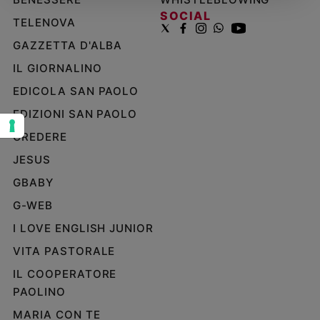
SOCIAL
Sanremo
TELENOVA
2026
GAZZETTA D'ALBA
Cinema,
IL GIORNALINO
Tv
e
EDICOLA SAN PAOLO
streaming
EDIZIONI SAN PAOLO
Libri
Musica
CREDERE
Arte
JESUS
GBABY
Famiglia
ed
G-WEB
educazione
I LOVE ENGLISH JUNIOR
Genitori
e
VITA PASTORALE
figli
IL COOPERATORE
Nonni
PAOLINO
Coppia
MARIA CON TE
Scuola