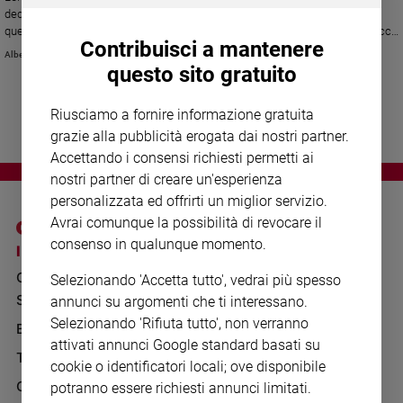
Chiesa
dedicato a padre Turoldo nel centenario della sua nascita, ha incoronato
Chiesa
quest'anno il poeta torinese Daniele Gigli. Premiati anche Laura Corraducci
Contribuisci a mantenere
e Franco Casadei
Alberto Laggia
questo sito gratuito
Fede
e
spiritualità
Riusciamo a fornire informazione gratuita
Santi
grazie alla pubblicità erogata dai nostri partner.
Devozione
Accettando i consensi richiesti permetti ai
e
nostri partner di creare un'esperienza
fede
personalizzata ed offrirti un miglior servizio.
Parola
Avrai comunque la possibilità di revocare il
del
consenso in qualunque momento.
I SITI SAN PAOLO
NOTE LEGALI
giorno
GRUPPO EDITORIALE
PRIVACY POLICY
Santo
Selezionando 'Accetta tutto', vedrai più spesso
del
SAN PAOLO
annunci su argomenti che ti interessano.
INFORMATIVA
giorno
Selezionando 'Rifiuta tutto', non verranno
BENESSERE
WHISTLEBLOWING
attivati annunci Google standard basati su
SOCIAL
Società
TELENOVA
cookie o identificatori locali; ove disponibile
e
valori
GAZZETTA D'ALBA
potranno essere richiesti annunci limitati.