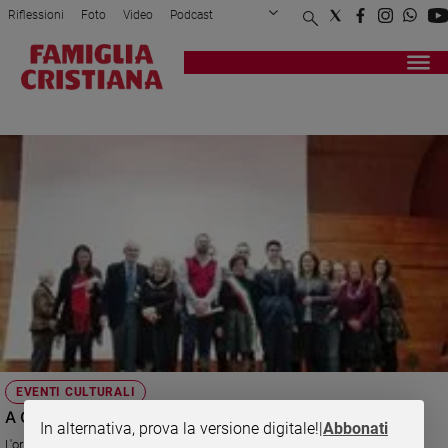
Riflessioni
Foto
Video
Podcast
Privacy Policy
Chi siamo
Contatti
Pubblicità
Attualità
Registrati
Redazione
Italia
FRANCO CASADEI
Cronaca
Politica
Mondo
Economia
Legalità
e
giustizia
Sport
Interviste
Papa
EVENTI CULTURALI
Papa
A Camposampiero vince la poesia religiosa
In alternativa, prova la versione digitale!
|
Abbonati
L'originale premio letterario, giunto alla sua ventitreesima edizione e