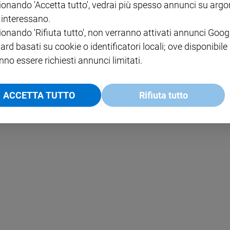
ionando 'Accetta tutto', vedrai più spesso annunci su arg
i interessano.
NOTE LEGALI
ionando 'Rifiuta tutto', non verranno attivati annunci Goog
PAOLO
PRIVACY POLICY
ard basati su cookie o identificatori locali; ove disponibile
nno essere richiesti annunci limitati.
INFORMATIVA WHISTLEBL
SOCIAL
ACCETTA TUTTO
Rifiuta tutto