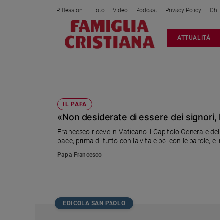
Riflessioni
Foto
Video
Podcast
Privacy Policy
Chi
Attualità
ATTUALITÀ
Italia
Cronaca
Politica
FRATI CONVENTUALI
Mondo
Economia
IL PAPA
«Non desiderate di essere dei signori, l
Legalità
e
Francesco riceve in Vaticano il Capitolo Generale del
giustizia
pace, prima di tutto con la vita e poi con le parole, 
Sport
Papa Francesco
Interviste
Papa
Papa
EDICOLA SAN PAOLO