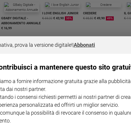
I LOVE ENGLISH JUNIOR
CREDERE
IL G
GBABY DIGITALE -
€ 69,00
€ 43,90
€ 98,80
€ 49,90
€ 11
35%
49%
ABBONAMENTO ANNUALE
€ 16,99
nativa, prova la versione digitale!
|
Abbonati
ontribuisci a mantenere questo sito gratui
COLLANA ARSENIO LUPIN
QUID+ ALLENIAMO
VOL. 1 - 2
MAGNIFICA HUMANITAS -
L'INTELLIGENZA
PRE
iamo a fornire informazione gratuita grazie alla pubblicità
€ 18,50
ENCICLICA PAPALE
€ 27,50
SANT
€ 2,90
A 10
ta dai nostri partner.
€ 24
tando i consensi richiesti permetti ai nostri partner di crea
perienza personalizzata ed offrirti un miglior servizio.
 comunque la possibilità di revocare il consenso in qualu
nto.