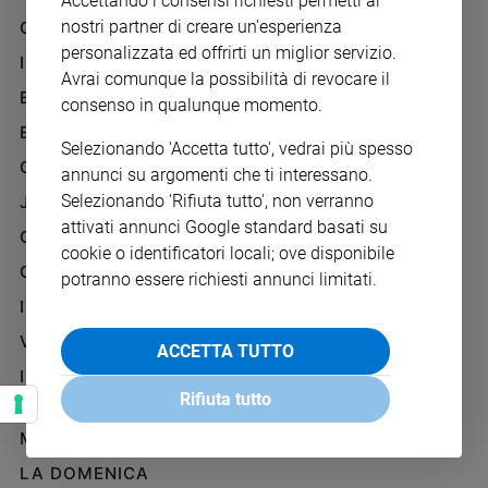
Accettando i consensi richiesti permetti ai
Chiesa
nostri partner di creare un'esperienza
GAZZETTA D'ALBA
Chiesa
personalizzata ed offrirti un miglior servizio.
IL GIORNALINO
Avrai comunque la possibilità di revocare il
Fede
EDICOLA SAN PAOLO
consenso in qualunque momento.
e
spiritualità
EDIZIONI SAN PAOLO
Selezionando 'Accetta tutto', vedrai più spesso
Santi
CREDERE
annunci su argomenti che ti interessano.
Devozione
Selezionando 'Rifiuta tutto', non verranno
JESUS
e
attivati annunci Google standard basati su
fede
GBABY
cookie o identificatori locali; ove disponibile
Parola
G-WEB
potranno essere richiesti annunci limitati.
del
I LOVE ENGLISH JUNIOR
giorno
Santo
VITA PASTORALE
ACCETTA TUTTO
del
IL COOPERATORE
giorno
Rifiuta tutto
PAOLINO
Società
MARIA CON TE
e
valori
LA DOMENICA