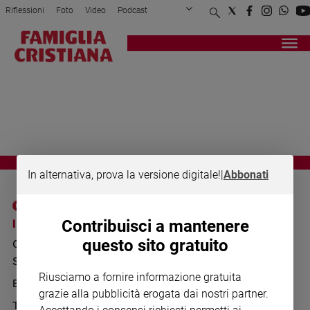
Riflessioni
Foto
Video
Podcast
Privacy Policy
Chi siamo
Contatti
Pubblicità
Attualità
Registrati
Redazione
Italia
FREDDA
Cronaca
Politica
Mondo
Economia
Legalità
In alternativa, prova la versione digitale!
|
Abbonati
e
giustizia
Sport
I SITI SAN PAOLO
NOTE LEGALI
Contribuisci a mantenere
Interviste
questo sito gratuito
GRUPPO EDITORIALE
PRIVACY POLICY
Papa
SAN PAOLO
INFORMATIVA
Riusciamo a fornire informazione gratuita
Papa
BENESSERE
WHISTLEBLOWING
grazie alla pubblicità erogata dai nostri partner.
SOCIAL
TELENOVA