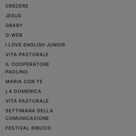
CREDERE
e
giovani
JESUS
Adolescenza
GBABY
Bioetica
G-WEB
I LOVE ENGLISH JUNIOR
Vai
VITA PASTORALE
IL COOPERATORE
PAOLINO
Riflessioni
MARIA CON TE
Foto
LA DOMENICA
VITA PASTORALE
Video
SETTIMANA DELLA
COMUNICAZIONE
Podcast
FESTIVAL BIBLICO
Privacy