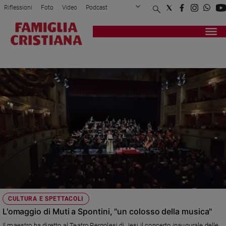
Riflessioni
Foto
Video
Podcast
Privacy Policy
Chi siamo
Contatti
Pubblicità
Attualità
Registrati
Redazione
Italia
GASPARE SPONTINI
Cronaca
Politica
Mondo
Economia
Legalità
e
giustizia
Sport
Interviste
Papa
CULTURA E SPETTACOLI
Papa
L'omaggio di Muti a Spontini, "un colosso della musica"
Il maestro ha diretto al Teatro Pergolesi di Jesi il concerto inaugurale delle