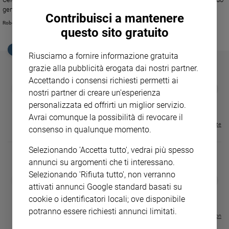
Ambiente
generose elargizioni ai poveri. Il 16 marzo a Jesi (e il 17 ad Ascoli) un
Contribuisci a mantenere
e
concerto diretto da Riccardo Muti
Roberto Zichittella
Creato
questo sito gratuito
Volontariato
EDICOLA SAN PAOLO
Diritti
Riusciamo a fornire informazione gratuita
grazie alla pubblicità erogata dai nostri partner.
Aziende
di
Accettando i consensi richiesti permetti ai
GBABY
FAMIGLIA CRISTIANA
GBABY DIGITA
❮
❯
valore
nostri partner di creare un'esperienza
€ 34,80
€ 21,90
€ 104,00
€ 83,00
ABBONAMEN
37%
20%
Caso
€ 16,99
personalizzata ed offrirti un miglior servizio.
della
Avrai comunque la possibilità di revocare il
settimana
Visualizza tutte le riviste
consenso in qualunque momento.
Migranti
Selezionando 'Accetta tutto', vedrai più spesso
Diversità
annunci su argomenti che ti interessano.
e
inclusione
Selezionando 'Rifiuta tutto', non verranno
DIARIO G 2026-27
COLLANA ARS
❮
❯
Costume
LE GRANDI BASILICHE ITALIANE
€ 8,90
1 - 2
attivati annunci Google standard basati su
- € 8,90
- VOL DA 1 AL 5
€ 18,50
cookie o identificatori locali; ove disponibile
€ 64,50
Cultura
potranno essere richiesti annunci limitati.
e
Visualizza tutte le collection
spettacoli