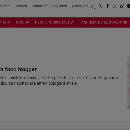
 siamo
Contatti
Pubblicità
Registrati
Redazione
PAPA
CHIESA
FEDE E SPIRITUALITÀ
FAMIGLIA ED EDUCAZIONE
lla food blogger
elto il miele di acacia, perfetto per i dolci e per le bevande, grazie al
iquida rispetto alle altre tipologie di miele.