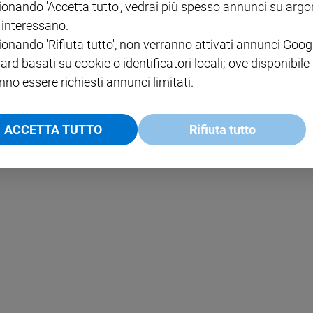
ionando 'Accetta tutto', vedrai più spesso annunci su arg
i interessano.
NOTE LEGALI
ionando 'Rifiuta tutto', non verranno attivati annunci Goog
PAOLO
PRIVACY POLICY
ard basati su cookie o identificatori locali; ove disponibile
nno essere richiesti annunci limitati.
INFORMATIVA WHISTLEBL
SOCIAL
ACCETTA TUTTO
Rifiuta tutto