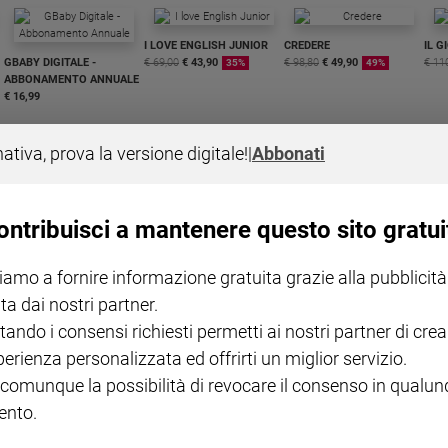
I LOVE ENGLISH JUNIOR
CREDERE
IL G
GBABY DIGITALE -
€ 69,00
€ 43,90
€ 98,80
€ 49,90
€ 11
35%
49%
ABBONAMENTO ANNUALE
€ 16,99
nativa, prova la versione digitale!
|
Abbonati
ontribuisci a mantenere questo sito gratui
COLLANA ARSENIO LUPIN
QUID+ ALLENIAMO
VOL. 1 - 2
MAGNIFICA HUMANITAS -
L'INTELLIGENZA
PRE
iamo a fornire informazione gratuita grazie alla pubblicità
€ 18,50
ENCICLICA PAPALE
€ 27,50
SANT
€ 2,90
A 10
ta dai nostri partner.
€ 24
tando i consensi richiesti permetti ai nostri partner di crea
perienza personalizzata ed offrirti un miglior servizio.
 comunque la possibilità di revocare il consenso in qualu
nto.