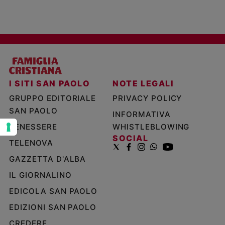
e
giovani
Adolescenza
Bioetica
I SITI SAN PAOLO
NOTE LEGALI
Vai
GRUPPO EDITORIALE
PRIVACY POLICY
SAN PAOLO
INFORMATIVA
Riflessioni
BENESSERE
WHISTLEBLOWING
SOCIAL
TELENOVA
Foto
GAZZETTA D'ALBA
Video
IL GIORNALINO
EDICOLA SAN PAOLO
Podcast
EDIZIONI SAN PAOLO
Privacy
CREDERE