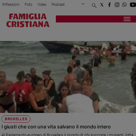
Riflessioni
Foto
Video
Podcast
Privacy Policy
Chi siamo
Contatti
Pubblicità
Attualità
Registrati
Redazione
Italia
GIORNATA EUROPEA DEI GIUSTI
Cronaca
Politica
Mondo
Economia
Legalità
e
giustizia
Sport
Interviste
Papa
BRUXELLES
Papa
I giusti che con una vita salvano il mondo intero
Al Parlamento europeo di Bruxelles il ricordo di chi soccorre i migranti, lotta