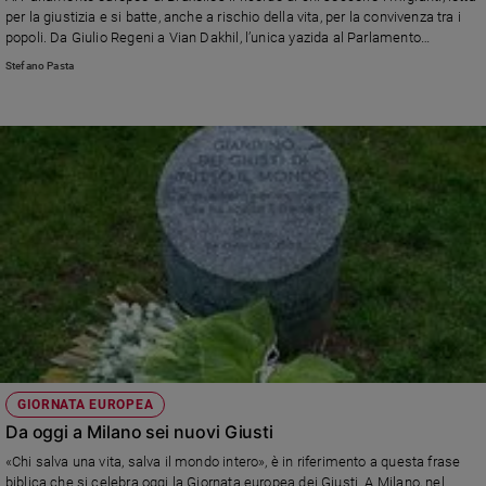
Chiesa
per la giustizia e si batte, anche a rischio della vita, per la convivenza tra i
Chiesa
popoli. Da Giulio Regeni a Vian Dakhil, l’unica yazida al Parlamento
iracheno, dai tre musulmani che hanno protetto ebrei e cristiani dalla furia
Stefano Pasta
omicida dei terroristi a Mahadi ben Abdessalam, la guida tunisina che
Fede
durante l’attacco terrorista al museo del Bardo ha nascosto una trentina di
e
turisti italiani nei sotterranei
spiritualità
Santi
Devozione
e
fede
Parola
del
giorno
Santo
del
giorno
GIORNATA EUROPEA
Società
Da oggi a Milano sei nuovi Giusti
e
«Chi salva una vita, salva il mondo intero», è in riferimento a questa frase
valori
biblica che si celebra oggi la Giornata europea dei Giusti. A Milano, nel