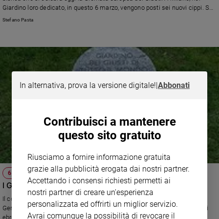
Ambiente
Giardino loro dedicato, in questo 6 marzo, vengono posti sei nuovi cippi. Sei
e
storie di persone straordinarie. Eccole.
Stefano Pasta
Creato
Volontariato
Diritti
Aziende
di
In alternativa, prova la versione digitale!
|
Abbonati
valore
Caso
della
Contribuisci a mantenere
settimana
Migranti
questo sito gratuito
Diversità
e
Riusciamo a fornire informazione gratuita
inclusione
grazie alla pubblicità erogata dai nostri partner.
6 MARZO, LA GIORNATA EUROPEA
Costume
Accettando i consensi richiesti permetti ai
I Giusti, patrimonio dell’umanità
nostri partner di creare un'esperienza
Cultura
Il concetto di Giusto è nato con il memoriale di Yad Vashem di
personalizzata ed offrirti un miglior servizio.
e
Gerusalemme per ricordare i non ebrei che sono andati in soccorso degli
spettacoli
Avrai comunque la possibilità di revocare il
ebrei. Una figura che «diventa patrimonio di tutta l’umanità», spiega