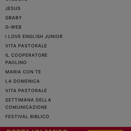
Policy
JESUS
GBABY
Chi
G-WEB
siamo
I LOVE ENGLISH JUNIOR
VITA PASTORALE
Contatti
IL COOPERATORE
Pubblicità
PAOLINO
MARIA CON TE
Registrati
LA DOMENICA
Redazione
VITA PASTORALE
SETTIMANA DELLA
Social
COMUNICAZIONE
FESTIVAL BIBLICO