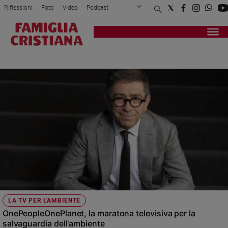
Riflessioni
Foto
Video
Podcast
Privacy Policy
Chi siamo
Contatti
Pubblicità
Attualità
Registrati
Redazione
Italia
GIORNATA MONDIALE DELLA TERRA
Cronaca
Politica
Mondo
Economia
Legalità
e
giustizia
Sport
Interviste
Papa
LA TV PER L'AMBIENTE
Papa
OnePeopleOnePlanet, la maratona televisiva per la
salvaguardia dell'ambiente