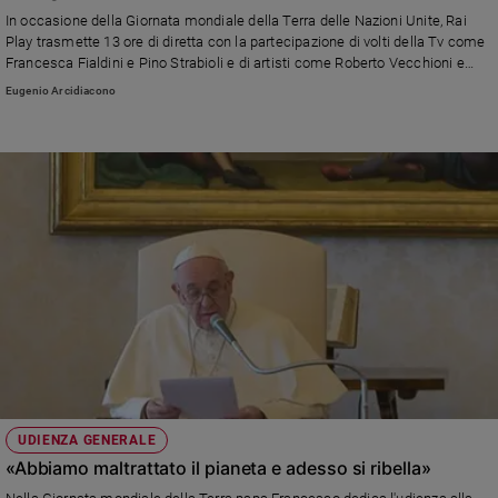
Chiesa
In occasione della Giornata mondiale della Terra delle Nazioni Unite, Rai
Chiesa
Play trasmette 13 ore di diretta con la partecipazione di volti della Tv come
Francesca Fialdini e Pino Strabioli e di artisti come Roberto Vecchioni e
Malika Ayane. Ecco il programma completo
Fede
Eugenio Arcidiacono
e
spiritualità
Santi
Devozione
e
fede
Parola
del
giorno
Santo
del
giorno
Società
UDIENZA GENERALE
e
«Abbiamo maltrattato il pianeta e adesso si ribella»
valori