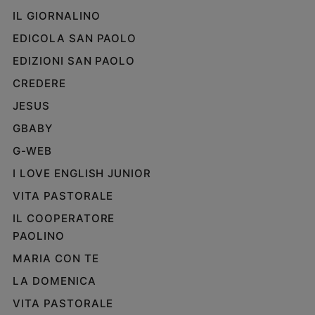
IL GIORNALINO
Policy
EDICOLA SAN PAOLO
Chi
EDIZIONI SAN PAOLO
siamo
CREDERE
JESUS
Contatti
GBABY
Pubblicità
G-WEB
I LOVE ENGLISH JUNIOR
Registrati
VITA PASTORALE
Redazione
IL COOPERATORE
PAOLINO
Social
MARIA CON TE
LA DOMENICA
VITA PASTORALE