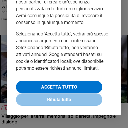
Il 25 aprile una giornata dedicata alla mobilità sostenibile e al gioco più
nostri partner di creare un'esperienza
bello del mondo come mezzo di integrazione fra i popoli, che supera ogni
Sanremo
personalizzata ed offrirti un miglior servizio.
barriera e pregiudizio.
2026
Avrai comunque la possibilità di revocare il
Laura Badaracchi
Cinema,
consenso in qualunque momento.
Tv
e
Selezionando 'Accetta tutto', vedrai più spesso
streaming
annunci su argomenti che ti interessano.
Libri
Selezionando 'Rifiuta tutto', non verranno
Musica
attivati annunci Google standard basati su
cookie o identificatori locali; ove disponibile
Arte
potranno essere richiesti annunci limitati.
Famiglia
ed
educazione
ACCETTA TUTTO
Genitori
e
Rifiuta tutto
figli
SOCIETÀ E VALORI
Nonni
Villaggio per la terra: memoria, solidarietà, impegno e
Coppia
dialogo
Scuola