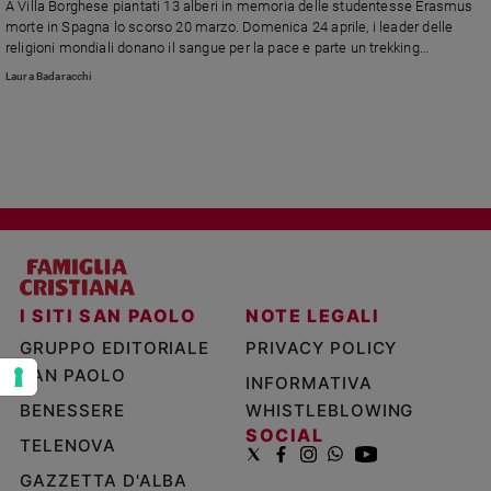
A Villa Borghese piantati 13 alberi in memoria delle studentesse Erasmus
e
morte in Spagna lo scorso 20 marzo. Domenica 24 aprile, i leader delle
giovani
religioni mondiali donano il sangue per la pace e parte un trekking
interreligioso.
Adolescenza
Laura Badaracchi
Bioetica
Vai
Riflessioni
I SITI SAN PAOLO
NOTE LEGALI
Foto
GRUPPO EDITORIALE
PRIVACY POLICY
Video
SAN PAOLO
INFORMATIVA
BENESSERE
WHISTLEBLOWING
Podcast
SOCIAL
TELENOVA
GAZZETTA D'ALBA
Privacy