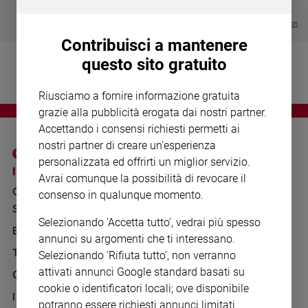
Chiesa
€ 64,50
Chiesa
Visualizza tutte le collection
Contribuisci a mantenere
Fede
questo sito gratuito
e
spiritualità
Riusciamo a fornire informazione gratuita
Santi
grazie alla pubblicità erogata dai nostri partner.
Devozione
Accettando i consensi richiesti permetti ai
e
nostri partner di creare un'esperienza
fede
personalizzata ed offrirti un miglior servizio.
Parola
I SITI SAN PAOLO
NOTE LEGALI
Avrai comunque la possibilità di revocare il
del
GRUPPO EDITORIALE
PRIVACY POLICY
consenso in qualunque momento.
giorno
SAN PAOLO
Santo
INFORMATIVA
Selezionando 'Accetta tutto', vedrai più spesso
del
BENESSERE
WHISTLEBLOWING
annunci su argomenti che ti interessano.
giorno
SOCIAL
TELENOVA
Selezionando 'Rifiuta tutto', non verranno
Società
attivati annunci Google standard basati su
GAZZETTA D'ALBA
e
cookie o identificatori locali; ove disponibile
valori
IL GIORNALINO
potranno essere richiesti annunci limitati.