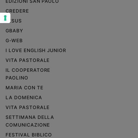
EDIZIONI SAN PAOLO
Sanremo
CREDERE
2026
JESUS
Cinema,
Tv
GBABY
e
G-WEB
streaming
I LOVE ENGLISH JUNIOR
Libri
Musica
VITA PASTORALE
Arte
IL COOPERATORE
PAOLINO
Famiglia
ed
MARIA CON TE
educazione
LA DOMENICA
Genitori
e
VITA PASTORALE
figli
SETTIMANA DELLA
Nonni
COMUNICAZIONE
Coppia
FESTIVAL BIBLICO
Scuola