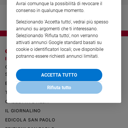
Avrai comunque la possibilità di revocare il
Ambiente
e
consenso in qualunque momento.
Creato
Selezionando 'Accetta tutto', vedrai più spesso
Volontariato
annunci su argomenti che ti interessano.
Diritti
Selezionando 'Rifiuta tutto', non verranno
Aziende
attivati annunci Google standard basati su
di
cookie o identificatori locali; ove disponibile
valore
potranno essere richiesti annunci limitati.
Caso
I SITI SAN PAOLO
NOTE LEGALI
della
GRUPPO EDITORIALE
PRIVACY POLICY
settimana
SAN PAOLO
ACCETTA TUTTO
INFORMATIVA
Migranti
BENESSERE
WHISTLEBLOWING
Diversità
Rifiuta tutto
SOCIAL
e
TELENOVA
inclusione
GAZZETTA D'ALBA
Costume
IL GIORNALINO
Cultura
EDICOLA SAN PAOLO
e
spettacoli